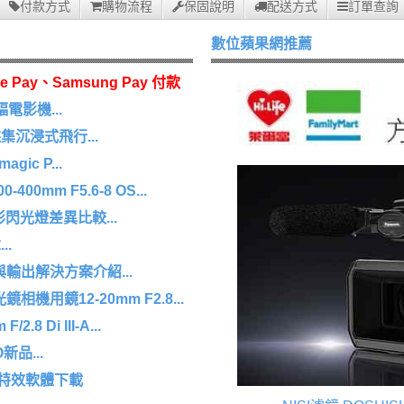
付款方式
購物流程
保固說明
配送方式
訂單查詢
數位蘋果網推薦
e Pay、Samsung Pay 付款
幅電影機...
沉浸式飛行...
agic P...
0mm F5.6-8 OS...
 環形閃光燈差異比較...
.
擷取與輸出解決方案介紹...
機用鏡12-20mm F2.8...
8 Di III-A...
O新品...
/特效軟體下載