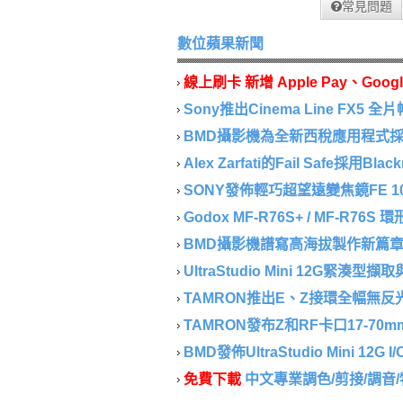
常見問題
數位蘋果新聞
線上刷卡 新增 Apple Pay、Googl
Sony推出Cinema Line FX5 全片
BMD攝影機為全新西稅應用程式採集
Alex Zarfati的Fail Safe採用Blackm
SONY發佈輕巧超望遠變焦鏡FE 100-40
Godox MF-R76S+ / MF-R76S
BMD攝影機譜寫高海拔製作新篇章..
UltraStudio Mini 12G緊湊型
TAMRON推出E、Z接環全幅無反光鏡相
TAMRON發布Z和RF卡口17-70mm F/2.
BMD發佈UltraStudio Mini 12G I/
免費下載
中文專業調色/剪接/調音