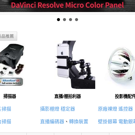
新品推薦
掃描器
直播/棚拍利器
投影機配
片掃描
攝影棚燈
穩定器
原廠裸燈
遙控器
台掃描
直播編碼器
、
轉換裝置
壁掛銀幕
電動銀