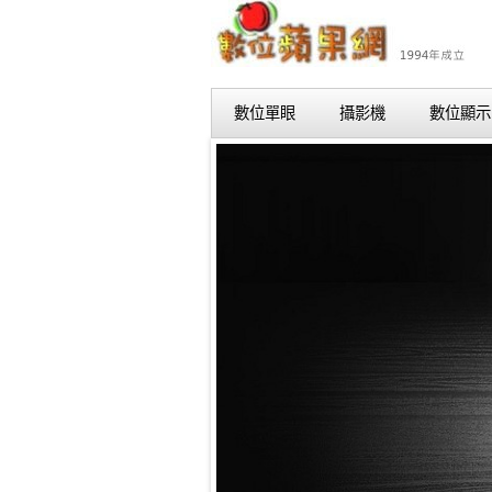
數位單眼
攝影機
數位顯示