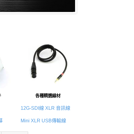
件
各種精選線材
12G-SDI線
XLR 音訊線
幕
Mini XLR
USB傳輸線