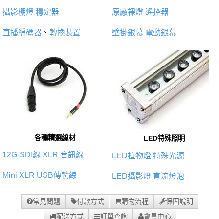
攝影棚燈
穩定器
原廠裸燈
遙控器
直播編碼器
、
轉換裝置
壁掛銀幕
電動銀幕
各種精選線材
LED特殊照明
12G-SDI線
XLR 音訊線
LED植物燈
特殊光源
Mini XLR
USB傳輸線
LED攝影燈
直流燈泡
常見問題
付款方式
購物流程
保固說明
配送方式
訂單查詢
會員中心