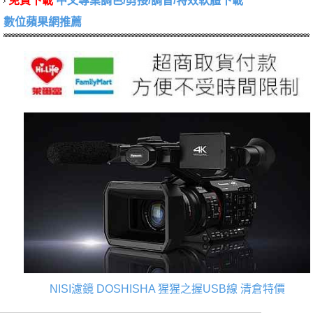
免費下載
中文專業調色/剪接/調音/特效軟體下載
數位蘋果網推薦
NISI濾鏡
DOSHISHA 猩猩之握USB線
清倉特價