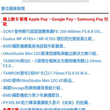
數位蘋果新聞
線上刷卡 新增 Apple Pay、Google Pay、Samsung Pay 付
款
SONY發佈輕巧超望遠變焦鏡FE 100-400mm F5.6-8 OS...
Godox MF-R76S+ / MF-R76S 環形閃光燈差異比較...
BMD攝影機譜寫高海拔製作新篇章...
UltraStudio Mini 12G緊湊型擷取與輸出解決方案介紹...
TAMRON推出E、Z接環全幅無反光鏡相機用鏡12-20mm
F2.8...
TAMRON發布Z和RF卡口17-70mm F/2.8 Di III-A...
BMD發佈UltraStudio Mini 12G I/O新品...
美國Savage豹牌無縫背景紙介紹...
BMD攝影機助力青少年廣播節目...
PYXIS 6K助力導演瀨瀨敬久影片《未來》的拍攝...