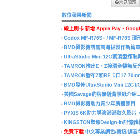
常見問題
數位蘋果新聞
線上刷卡 新增 Apple Pay、Googl
Godox MF-R76S+ / MF-R76S
BMD攝影機譜寫高海拔製作新篇章..
UltraStudio Mini 12G緊湊型
TAMRON推出E、Z接環全幅無反光鏡相
TAMRON發布Z和RF卡口17-70mm F/2.
BMD發佈UltraStudio Mini 12G I/
美國Savage豹牌無縫背景紙介紹..
BMD攝影機助力青少年廣播節目...
PYXIS 6K助力導演瀨瀨敬久影片《
KINGSTON聚焦Design-In記憶體模
免費下載
中文專業調色/剪接/調音