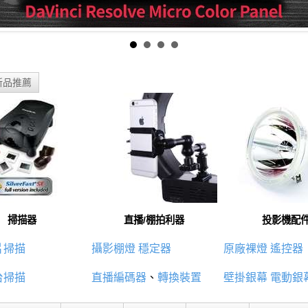
新品推薦
掃描器
直播/棚拍利器
投影機配
片掃描
攝影棚燈
穩定器
原廠裸燈
遙控器
台掃描
直播編碼器
、
轉換裝置
壁掛銀幕
電動銀