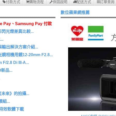
付款方式
購物流程
保固說明
配送方式
訂單查詢
數位蘋果網推薦
e Pay、Samsung Pay 付款
 環形閃光燈差異比較...
.
擷取與輸出解決方案介紹...
機用鏡12-20mm F2.8...
8 Di III-A...
O新品...
.
未來》的拍攝...
組...
/特效軟體下載