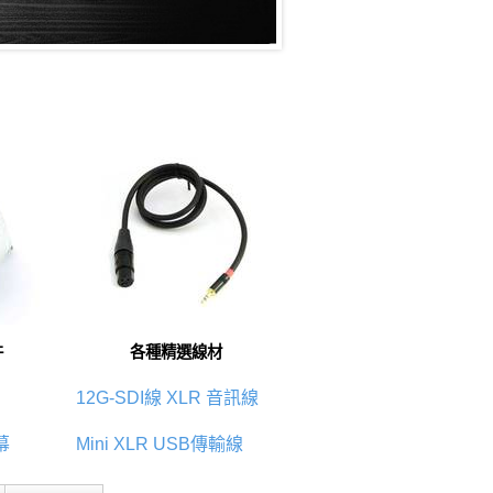
件
各種精選線材
12G-SDI線
XLR 音訊線
幕
Mini XLR
USB傳輸線