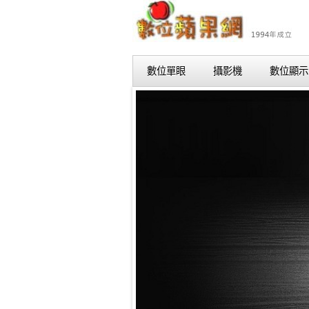
數位單眼
攝影機
數位顯示