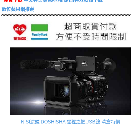
免費下載
中文專業調色/剪接/調音/特效軟體下載
數位蘋果網推薦
NISI濾鏡
DOSHISHA 猩猩之握USB線
清倉特價