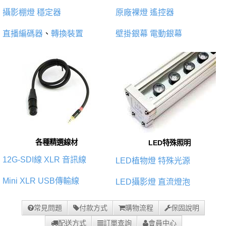
攝影棚燈
穩定器
原廠裸燈
遙控器
直播編碼器
、
轉換裝置
壁掛銀幕
電動銀幕
各種精選線材
LED特殊照明
12G-SDI線
XLR 音訊線
LED植物燈
特殊光源
Mini XLR
USB傳輸線
LED攝影燈
直流燈泡
常見問題
付款方式
購物流程
保固說明
配送方式
訂單查詢
會員中心