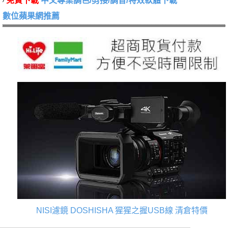
免費下載
中文專業調色/剪接/調音/特效軟體下載
數位蘋果網推薦
NISI濾鏡
DOSHISHA 猩猩之握USB線
清倉特價