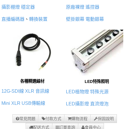
攝影棚燈
穩定器
原廠裸燈
遙控器
直播編碼器
、
轉換裝置
壁掛銀幕
電動銀幕
各種精選線材
LED特殊照明
12G-SDI線
XLR 音訊線
LED植物燈
特殊光源
Mini XLR
USB傳輸線
LED攝影燈
直流燈泡
常見問題
付款方式
購物流程
保固說明
配送方式
訂單查詢
會員中心