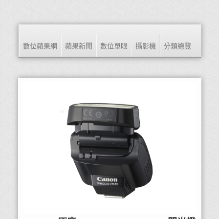
數位蘋果網
蘋果新聞
數位單眼
攝影機
分類總覽