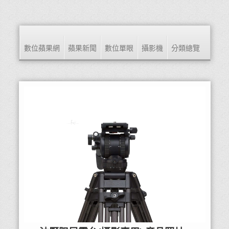
數位蘋果網
蘋果新聞
數位單眼
攝影機
分類總覽