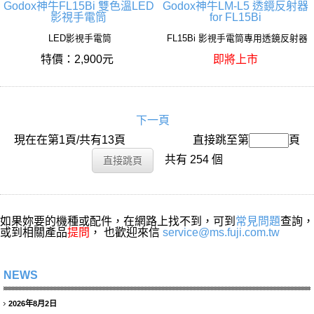
Godox神牛FL15Bi 雙色溫LED
Godox神牛LM-L5 透鏡反射器
影視手電筒
for FL15Bi
LED影視手電筒
FL15Bi 影視手電筒專用透鏡反射器
特價：2,900元
即將上市
下一頁
現在在第1頁/共有13頁
搜尋名稱：
直接跳至第
頁
共有 254 個
如果妳要的機種或配件，在網路上找不到，可到
常見問題
查詢，
或到相關產品
提問
， 也歡迎來信
service@ms.fuji.com.tw
NEWS
2026年8月2日