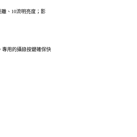
攝距離、10流明亮度；影
的片段。專用的攝錄按鍵確保快