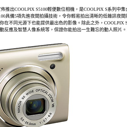
推出COOLPIX S5100輕便數位相機，是COOLPIX S系列
 S5100具備5項先進夜間拍攝技術，令你輕易拍出清晰的低雜訊
在不同光源下也能提供最出色的影像。除此之外，COOLPIX S
動反應及智慧人像系統等，保證你能拍出一生難忘的動人照片。