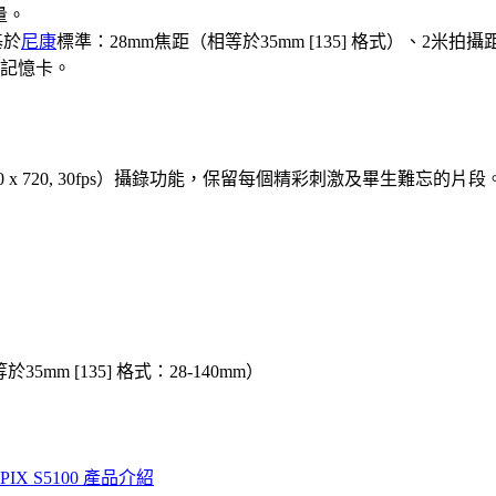
量。
基於
尼康
標準：28mm焦距（相等於35mm [135] 格式）、2米拍
記憶卡。
1280 x 720, 30fps）攝錄功能，保留每個精彩刺激及畢生難忘
m [135] 格式：28-140mm）
PIX S5100 產品介紹