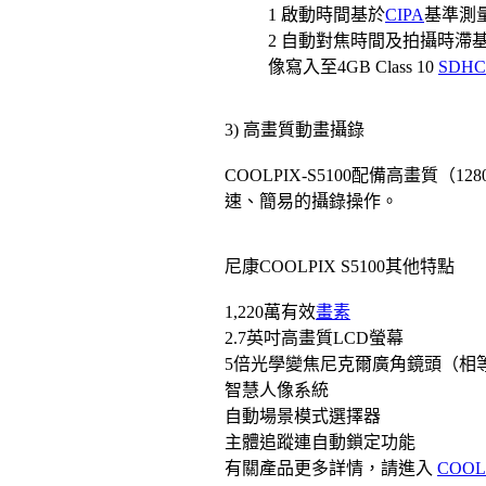
1 啟動時間基於
CIPA
基準測
2 自動對焦時間及拍攝時滯
像寫入至4GB Class 10
SDHC
3) 高畫質動畫攝錄
COOLPIX-S5100配備高畫質（
速、簡易的攝錄操作。
尼康COOLPIX S5100其他特點
1,220萬有效
畫素
2.7英吋高畫質LCD螢幕
5倍光學變焦尼克爾廣角鏡頭（相等於35m
智慧人像系統
自動場景模式選擇器
主體追蹤連自動鎖定功能
有關產品更多詳情，請進入
COOL