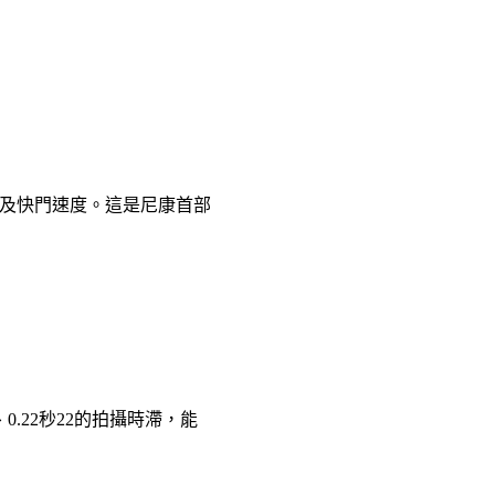
及快門速度。這是尼康首部
0.22秒22的拍攝時滯，能