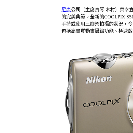
尼康
公司（主席真琴 木村）榮幸宣佈
的完美典範。全新的COOLPIX
手持或使用三腳架拍攝的狀況，令你
包括高畫質動畫攝錄功能、極速啟