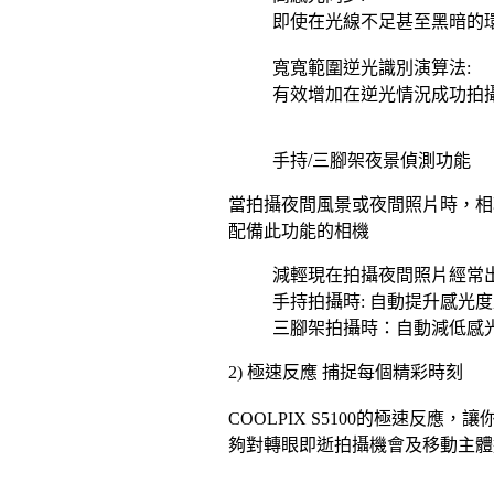
即使在光線不足甚至黑暗的
寬寬範圍逆光識別演算法:
有效增加在逆光情況成功拍
手持/三腳架夜景偵測功能
當拍攝夜間風景或夜間照片時，相
配備此功能的相機
減輕現在拍攝夜間照片經常
手持拍攝時: 自動提升感光
三腳架拍攝時：自動減低感
2) 極速反應 捕捉每個精彩時刻
COOLPIX S5100的極速反應
夠對轉眼即逝拍攝機會及移動主體