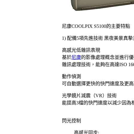
尼康COOLPIX S5100的主要特點
1) 配備5項先進技術 黑夜美景真
高感光低雜訊表現
基於
尼康
的影像處理概念並進行優
雜訊處理技術，能夠在高達ISO 1
動作偵測
可自動選擇更快的快門速度及更高
光學鏡片減震（VR）技術
能提高3檔的快門速度以減少因為
閃光控制
高感光同步: