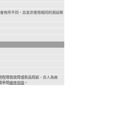
果會有所不同，且並非使用相同的測試條
過程導致故障或新品瑕疵
、非人為故
請參閱
維修保固
。