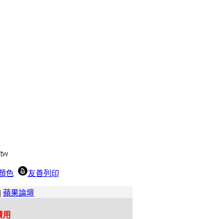
顏色
友善列印
|
蘋果論壇
費用