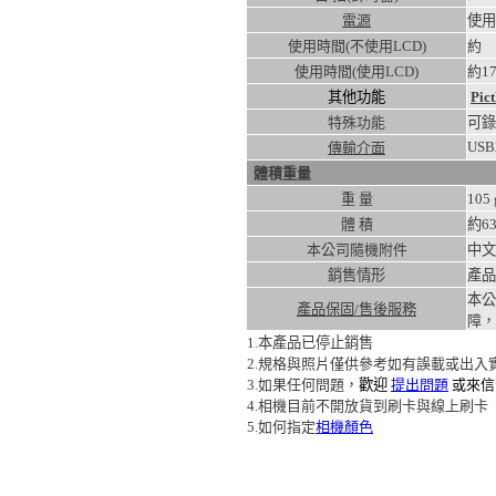
電源
使用
使用時間(不使用LCD)
約
使用時間(使用LCD)
約
1
其他功能
Pic
特殊功能
可錄
USB
傳輸介面
體積重量
重 量
105
體 積
約63
本公司隨機附件
中文
銷售情形
產品
本公
產品保固/售後服務
障，
1.本產品已停止銷售
2.規格與照片僅供參考如有誤載或出
3.如果任何問題，
歡迎
提出問題
或來信
4.相機目前不開放貨到刷卡與線上刷卡
5.如何指定
相機顏色