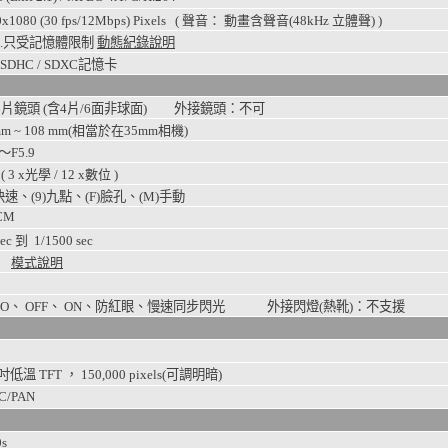
x1080 (30 fps/12Mbps)
Pixels ( 聲音： 動畫含聲音(48kHz 立體聲) )
.只受記憶體限制
動態紀錄說明
/ SDHC / SDXC記憶卡
6片鏡頭 (含4片/6面非球面) 外接鏡頭：不可
mm ~ 108 mm(相當於在35mm相機)
1～F5.9
 ( 3 x光學 / 12 x數位 )
)快速、(9)九點、(F)臉孔、(M)手動
CM
sec 到
1/1500
sec
模式說明
TO、 OFF、 ON、防紅眼、慢速同步閃光 外接閃燈(熱靴)：不支援
0吋低溫 TFT ， 150,000 pixels(可調明暗)
C/PAN
0s