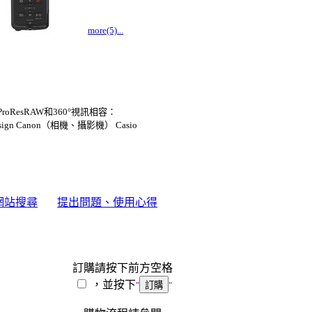
more(5)...
ProResRAW和360°視訊相容：
esign Canon（相機、攝影機） Casio
網站搜尋
提出問題、使用心得
訂購請按下前方空格
，並按下
"
"