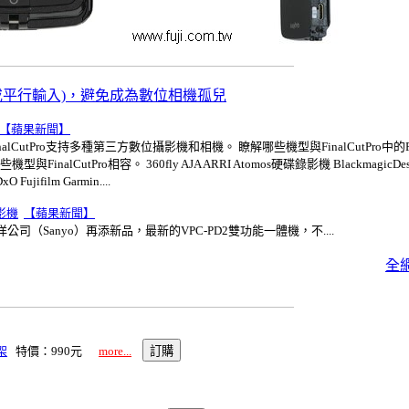
或平行輸入)，避免成為數位相機孤兒
【蘋果新聞】
機 FinalCutPro支持多種第三方數位攝影機和相機。 瞭解哪些機型與FinalCutPro中的
與FinalCutPro相容。 360fly AJA ARRI Atomos硬碟錄影機 BlackmagicD
ujifilm Garmin....
攝影機
【蘋果新聞】
（Sanyo）再添新品，最新的VPC-PD2雙功能一體機，不....
全
架
特價：990元
more...