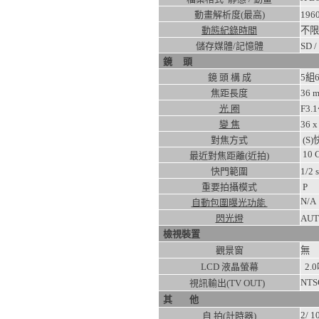
動畫解析度(最高)
1960
動態紀錄時間
不限
儲存媒體/記憶體
SD 
鏡 頭
鏡 頭 構 成
5組
焦距長度
36 
光 圈
F3.
變 焦
36
x
對焦方式
(S
10
最近對焦距離(近拍)
快門範圍
1/2
重要拍攝模式
P
N/A
自動包圍曝光功能
閃光燈
AU
檢視裝置
觀景窗
無
LCD 液晶螢幕
2.
NTS
視訊輸出(TV OUT)
其 他
2/ 1
自 拍(計時器)