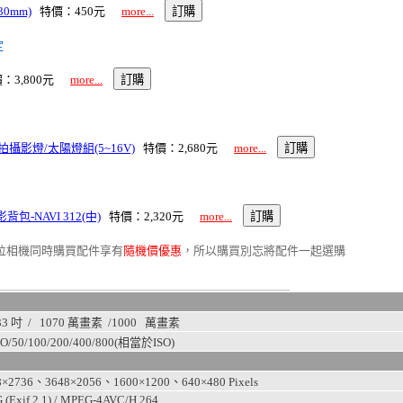
0mm)
特價：450元
more...
定
：3,800元
more...
外拍攝影燈/太陽燈組(5~16V)
特價：2,680元
more...
包-NAVI 312(中)
特價：2,320元
more...
位相機同時購買配件享有
隨機價優惠
，所以購買別忘將配件一起選購
.33 吋 / 1070 萬畫素 /
1000
萬畫素
O/50/100/200/400/800
(相當於ISO)
8×2736、3648×2056、1600×1200、640×480
Pixels
 (Exif 2.1) / MPEG-4AVC/H.264