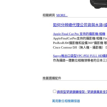
相關網頁
MORE...
如何分辨總代理公司貨與水貨(
Apple Final Cut Pro 支持的攝影機/相機
AppleFinalCutPro支持的攝影機/相
ProResRAW攝影機和設備360°攝影機 哪些機型
Cisco Contour DJI（無人機、攝影機） DxO F
Sanyo推出口袋型VPC-PD2 FULL HD
作為攝錄一體數位相機領導者的日本三洋公司
推薦選購配件
通用型望遠鏡轉接架 / 望遠鏡萬能支
萬用數位相機轉接器