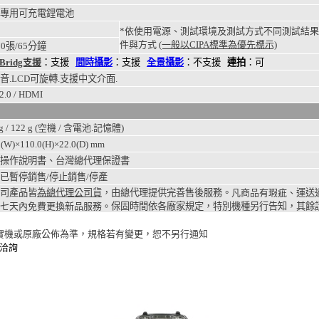
專用可充電鋰電池
*依使用電源、測試環境及測試方式不同測試結
件與方式
(一般以CIPA標準為優先標示)
70張/65分鐘
tBridg支援
：支援
間時攝影
：支援
全景攝影
：不支援
連拍
：可
音.LCD可旋轉.支援中文介面.
2.0 / HDMI
g /
122
g (空機 / 含電池.記憶體)
(W)×110.0(H)×22.0(D)
mm
操作說明書、台灣總代理保證書
已暫停銷售/停止銷售/停產
司產品皆
為總代理公司貨
，由總代理提供完善售後服務。
凡商品有瑕疵、
運送
七天內免費更換新品服務。
保固時間依各廠家規定，特別機種另行告知，其餘
入實機或原廠公佈為準，規格若有變更，恕不另行通知
洽詢