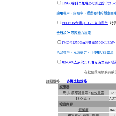
LINGO腳踏車相機多功能固定架(15~3
適用機車、腳踏車、運動器材的穩定固
VELBON金鐘QHD-73 自由雲台
特價
全新設計 可變施力旋鈕
TMC台製500lm高效率5500K LED
色溫標準，光源穩定，可使用USB電源
JENOVA吉尼佛2011春夏海軍系列攝影背
在數位蘋果網購買數
詳細規格
多機比較規格
感應器
尺寸/ 感應器畫素 /
有效畫素
1/2
I S O 感 度
AUT
檔案內容
解析度
364
JPEG
檔案格式 靜態 / 動畫