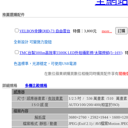
全網
推薦選購配件
VELBON金鐘QHD-73 自由雲台
特價：3,800元
more...
全新設計 可變施力旋鈕
TMC台製500lm高效率5500K LED外拍攝影燈/太陽燈組(5~16V)
特
色溫標準，光源穩定，可使用USB電源
在數位蘋果網購買數位相機同時購買配件享有
隨機
詳細規格
多機比較規格
感應器
尺寸/ 感應器畫素 /
有效畫素
1/2.5 吋 / 536 萬畫素 /
510
萬畫素
I S O 感 度
AUTO/100/200/400
(相當於ISO)
檔案內容
解析度
3680×2760、2592×1944、1600×12
檔案格式 靜態 / 動畫
JPEG (Exif 2.1) / AVI檔案Motion J