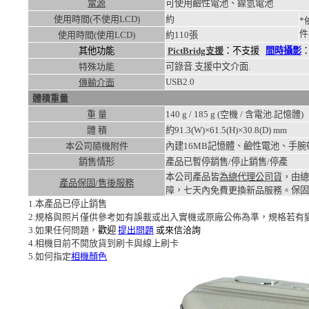
電源
可使用鹼性電池、鎳氫電池
使用時間(不使用LCD)
約
*
件
使用時間(使用LCD)
約
110張
其他功能
PictBridg支援
：不支援
間時攝影
特殊功能
可錄音.支援中文介面.
USB2.0
傳輸介面
體積重量
重 量
140
g /
185
g (空機 / 含電池.記憶體)
體 積
約91.3(W)×61.5(H)×30.8(D)
mm
本公司隨機附件
內建16MB記憶體、鹼性電池、手
銷售情形
產品已暫停銷售/停止銷售/停產
本公司產品皆
為總代理公司貨
，由總
產品保固/售後服務
障，七天內免費更換新品服務。
保固
1.本產品已停止銷售
2.規格與照片僅供參考如有誤載或出入實機或原廠公佈為準，規格若有
3.如果任何問題，
歡迎
提出問題
或來信洽詢
4.相機目前不開放貨到刷卡與線上刷卡
5.如何指定
相機顏色