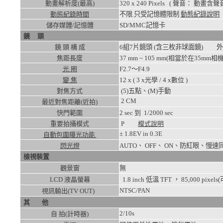
動畫解析度(最高)
320 x 240
Pixels ( 聲音： 動畫含聲音
動態紀錄時間
不限.只受記憶體限制
動態紀錄說明
儲存媒體/記憶體
SD/MMC記憶卡
鏡 頭
鏡 頭 構 成
6組7片鏡頭 (含三枚非球面鏡) 
焦距長度
37 mm ~ 105 mm(相當於在35mm相機
光 圈
F2.7～F4.9
變 焦
12
x ( 3 x光學 / 4 x數位 )
對焦方式
(5)五點、(M)手動
2
CM
最近對焦距離(近拍)
快門範圍
2
sec 到
1/2000
sec
重要拍攝模式
P
模式說明
± 1.8EV in 0.3E
自動包圍曝光功能
閃光燈
AUTO、 OFF、 ON、防紅眼
檢視裝置
觀景窗
無
LCD 液晶螢幕
1.8 inch 低溫 TFT ， 85,000 pixe
NTSC/PAN
視訊輸出(TV OUT)
其 他
2/10s
自 拍(計時器)