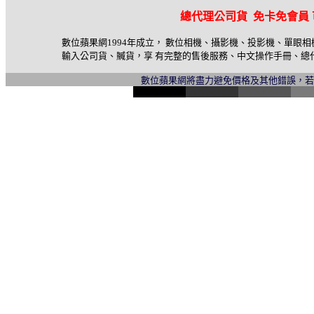
總代理公司貨 免卡免會員
數位蘋果網1994年成立， 數位相機、攝影機、投影機、單眼
輸入公司貨、贓貨，享 有完整的售後服務、中文操作手冊、總
數位蘋果網將盡力避免價格及其他錯誤，
l
i
n