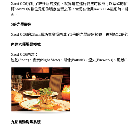
Xacti CG6採用了許多新的技術，就算是在進行變焦時依然可以準
拜SANYO的數位元影像穩定裝置之賜，當您在使用Xacti CG6攝
面。
5倍光學變焦
Xacti CG6的23mm纖巧寬度還內藏了5倍的光學變焦鏡頭，再搭配
內建六種場景模式
Xacti CG6內建：
運動(Sport)、夜景(Night View)、肖像(Portrait)、煙火(Fireworks)、
九
點自動對焦系統