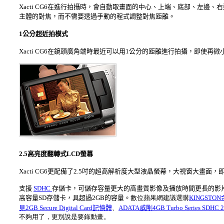
Xacti CG6在進行拍攝時，會自動取畫面的中心、上端、底部、左
主體的對焦，而不需要透過手動的程式調整對焦距離。
1公分超近拍模式
Xacti CG6在鏡頭廣角端時最近可以用1公分的距離進行拍攝，即使再
2.5高亮度翻轉式LCD螢幕
Xacti CG6更配備了2.5吋的超高解析度大型液晶螢幕，大視窗大畫
支援
SDHC
存儲卡，可儲存容量更大的高畫質影像及播放時間更長的影片
高容量SD存儲卡，具超過2GB的容量。
數位蘋果網建議選購
KINGSTO
見2GB Secure Digital Card記憶體
、
ADATA威剛4GB Turbo Series SDHC
不夠用了，更別說是要錄動畫。