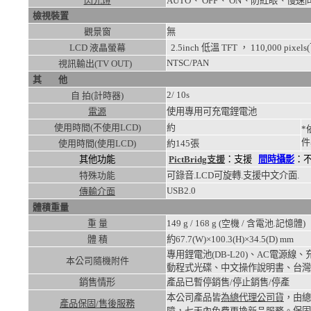
閃光燈
AUTO、 OFF、 ON、防紅眼
檢視裝置
觀景窗
無
LCD 液晶螢幕
2.5inch 低溫 TFT ， 110,000 pixe
NTSC/PAN
視訊輸出(TV OUT)
其 他
2/ 10s
自 拍(計時器)
電源
使用專用可充電鋰電池
使用時間(不使用LCD)
約
*
件
使用時間(使用LCD)
約
145張
其他功能
PictBridg支援
：支援
間時攝影
：
特殊功能
可錄音.LCD可旋轉.支援中文介面.
USB2.0
傳輸介面
體積重量
重 量
149
g /
168
g (空機 / 含電池.記憶體)
體 積
約67.7(W)×100.3(H)×34.5(D)
mm
專用鋰電池(DB-L20)、AC電源
本公司隨機附件
動程式光碟、中文操作說明書、台灣
銷售情形
產品已暫停銷售/停止銷售/停產
本公司產品皆
為總代理公司貨
，由總
產品保固/售後服務
障，七天內免費更換新品服務。
保固