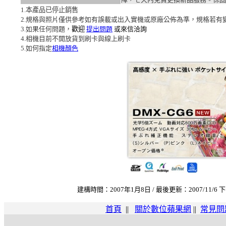
1.本產品已停止銷售
2.規格與照片僅供參考如有誤載或出入實機或原廠公佈為準，規格若有
3.如果任何問題，
歡迎
提出問題
或來信洽詢
4.相機目前不開放貨到刷卡與線上刷卡
5.如何指定
相機顏色
建構時間：2007年1月8日 / 最後更新：2007/11/6 下
首頁
||
關於數位蘋果網
||
常見問