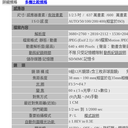
詳細規格
多機比較規格
感應器
尺寸/ 感應器畫素 /
有效畫素
1/2.5 吋 / 637 萬畫素 /
600
萬畫素
I S O 感 度
AUTO/50/100/200/400
(相當於ISO)
檔案內容
解析度
3680×2760、2816×2112、1536×20
檔案格式 靜態 / 動畫
JPEG (Exif 2.1) / AVI檔案Motion J
動畫解析度(最高)
640 x 480
Pixels ( 聲音： 動畫含聲音
動態紀錄時間
不限.只受記憶體限制
動態紀錄說明
儲存媒體/記憶體
SD/MMC記憶卡
鏡 頭
鏡 頭 構 成
9組12片鏡頭 (含三枚非球面鏡)
焦距長度
38 mm ~ 190 mm(相當於在35mm相機
光 圈
F3.5～F4.7
變 焦
60
x ( 5 x光學 / 12 x數位 )
對焦方式
(9)九點、(M)手動
1
CM
最近對焦距離(近拍)
快門範圍
1/2
sec 到
1/2000
sec
重要拍攝模式
P / L
模式說明
± 1.8EV in 0.3E
自動包圍曝光功能