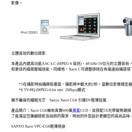
影像。
立體音效的數位錄影
本產品內建高功能AAC-LC (MPEG-4 音訊)、48 kHz/16位元的立
和更佳的檔案壓縮效能。同樣地，Xacti C可調整排除在有風速拍攝環
*5在攝影時拍攝靜態畫面，攝影將中斷大約2秒。當數位影像穩定器
*6 TV-HQ (MPEG-4 bit rate: 2Mbps)模式
機不離身的耀眼光芒 Sanyo Xacti CG6 引爆DV輕薄炫風
產品簡介：Xacti CG6擁有真實600萬
畫素
CCD，並搭配5X光學變焦鏡頭
了能滿足您兼顧錄影及拍照的需求，時尚的外型設計更顯您的高尚品味
SANYO Xacti VPC-CG6輕薄現身