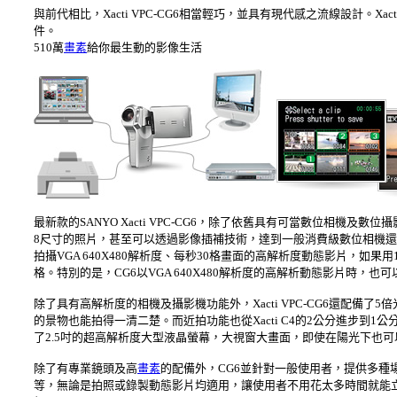
與前代相比，Xacti VPC-CG6相當輕巧，並具有現代感之流線設計。X
件。
510萬
畫素
給你最生動的影像生活
最新款的SANYO Xacti VPC-CG6，除了依舊具有可當數位相機及數位攝
8尺寸的照片，甚至可以透過影像插補技術，達到一般消費級數位相機還達
拍攝VGA 640X480解析度、每秒30格畫面的高解析度動態影片，
格。特別的是，CG6以VGA 640X480解析度的高解析動態影片時，
除了具有高解析度的相機及攝影機功能外，Xacti VPC-CG6還配備
的景物也能拍得一清二楚。而近拍功能也從Xacti C4的2公分進步到1公
了2.5吋的超高解析度大型液晶螢幕，大視窗大畫面，即使在陽光下也
除了有專業鏡頭及高
畫素
的配備外，CG6並針對一般使用者，提供多
等，無論是拍照或錄製動態影片均適用，讓使用者不用花太多時間就能