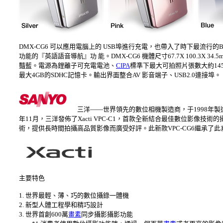
DMX-CG6 可以應用電腦上的 USB埠進行充電，也帶入了時下最流行
功能的『英語語音導航』功 能。DMX-CG6 機體尺寸67.7X 100.3X 
豔藍。電源為鋰離子可充電電池、
CIPA
標準下最大可拍照片張數大約14
最大4GB的SDHC記憶卡。輸出界面整合AV 影音端子、USB2.0連接埠。
三洋——世界領先的數位相機製造商，于1998年
年11月，三洋發佈了Xacti VPC-C1，首款全新結合最佳數位影像技術
術，提供長時間拍攝高品質影像而廣受好評。此新款VPC-CG6繼承
主要特色
1. 世界最輕、薄、巧的數位攝錄一體機
2. 新型人體工程學和精巧設計
3. 世界首創600萬
畫素
同步攝影攝影功能