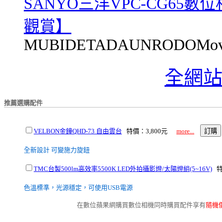
SANYO三洋VPC-CG65數
觀賞】
MUBIDETADAUNRODOMoviesca
全網
推薦選購配件
VELBON金鐘QHD-73 自由雲台
特價：3,800元
more...
全新設計 可變施力旋鈕
TMC台製500lm高效率5500K LED外拍攝影燈/太陽燈組(5~16V)
特
色溫標準，光源穩定，可使用USB電源
在數位蘋果網購買數位相機同時購買配件享有
隨機