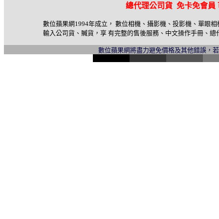
總代理公司貨 免卡免會員
數位蘋果網1994年成立， 數位相機、攝影機、投影機、單眼
輸入公司貨、贓貨，享 有完整的售後服務、中文操作手冊、總
數位蘋果網將盡力避免價格及其他錯誤，
l
i
n