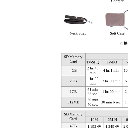
Charger
Neck Strap
Soft Case
可拍
SD Memory
Card
TV-SHQ
TV-HQ
2 hr. 45
4GB
4 hr. 1 min
10
min
1 hr. 22
2GB
2 hr. 00 min
5 
min
41 min
1GB
1 hr. 00 min
2 
23 sec.
20 min
512MB
30 min 6 sec.
1 
40 sec.
SD Memory
Card
10M
6M-H
6
4GB
1,193 張
1,349 張
2,