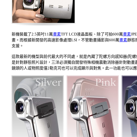
新機裝載了2.5英吋11萬
畫素
TFT LCD液晶面板、除了可拍600萬
畫素
JP
畫。而根據新開發的高速影像處理LSI，不管動畫攝影與600萬
畫素
靜態
支援。
這款最新的機型與前代最大的不同處，就是內藏了陀螺方向感知器(陀螺
是針對靜態照片設計，三洋必須獨自開發特殊相機震動消除器針對動畫震
鏡頭的人或物照度僅2勒克司也可以完成顯示與對焦。此一功能也可以應