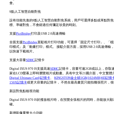
會。
9點人工智慧自動對焦
設有佳能先進的9點人工智慧自動對焦系統，用戶可選擇多點或單點對
標、準確對焦，不會錯過任何彌足珍貴的時刻。
支援
PictBridge
打印及USB 2.0高速傳輸
全面支援
PictBridge
直駁相片打印功能，可選擇「固定尺寸打印」、「檔
印模式」及「動畫打印」模式。 接駁介面方面，採用USB 2.0高速傳輸，
以快速下載相片。
支援大容量
SDHC
記憶卡
Digital IXUS 970 IS支援高速
SDHC
記憶卡，容量可逾2GB或以上，存取
家在LCD螢幕上即時瀏覽相片或動畫。具有中文等21國介面，中文繁
Digital Ultimate Card)記憶卡
、
KINGSTON金士頓1GB(1024MB)SD記憶
150X記憶卡
或更大容量的記憶卡， 不然在最高畫質只能拍幾張照片，
新設對焦點檢視功能
Digital IXUS 970 IS於撥放相片時，在預覽全張相片的同時
確。
新增影像重整大小功能