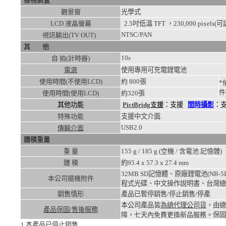
檢視裝置
觀景窗
光學式
LCD 液晶螢幕
2.5吋低溫 TFT ，230,000 pixels(
NTSC/PAN
視訊輸出(TV OUT)
其 他
10s
自 拍(計時器)
電源
使用專用可充電鋰電池
使用時間(不使用LCD)
約
800張
*
件
使用時間(使用LCD)
約
320張
其他功能
PictBridg支援
：支援
間時攝影
：
特殊功能
支援中文介面.
USB2.0
傳輸介面
體積重量
重 量
155
g /
185
g (空機 / 含電池.記憶體)
體 積
約95.4 x 57.3 x 27.4
mm
32MB SD記憶體、原廠鋰電池(NB
本公司隨機附件
程式光碟、中文操作說明書、台灣總
銷售情形
產品已暫停銷售/停止銷售/停產
本公司產品皆
為總代理公司貨
，由總
產品保固/售後服務
障，七天內免費更換新品服務。
保固
1.本產品已停止銷售