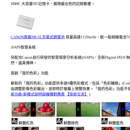
SDHC 大容量SD 記憶卡，展現最出色的記錄動畫。
CANON原廠NB-5L充電式鋰電池
容量高達1120mAh，較一般相機電池7
iSAPS智慧系統
另配合Canon自行研發的智慧場景分析系統(iSAPS)，全新Digita
然，逼真傳神。
首創「我的色彩」功能
嶄新的「我的色彩」功能提供多達9種色彩模式，包括「色彩轉換」(Color Swap)
由調整影像色彩輸出，並即時於螢幕上預覽效果。「我的色彩」功能不
新功能/新模式說明與機種對應表
【技術交流】
)
鮮艷紅色
鮮艷綠色
鮮艷藍色