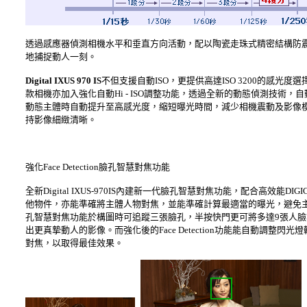
透過感應器偵測相機水平和垂直方向活動，配以陶瓷走珠式精密結構防
地捕捉動人一刻。
Digital IXUS 970 IS
不但支援自動ISO，更提供高達ISO 3200的感
款相機亦加入強化自動Hi - ISO調整功能，透過全新的動態偵測技
動態主體時自動提升至高感光度，縮短曝光時間，減少相機震動及影像
持影像細緻清晰。
強化Face Detection臉孔智慧對焦功能
全新Digital IXUS-970IS內建新一代臉孔智慧對焦功能，配合高效
他物件，亦能準確將主體人物對焦，並能準確計算最適當的曝光，避免
孔智慧對焦功能於構圖時可追蹤三張臉孔，半按快門更可將多達9張人
出更真摯動人的影像。而強化後的Face Detection功能能自動調
對焦，以取得最佳效果。