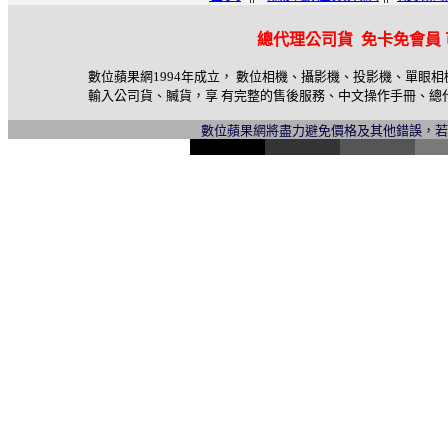
總代理公司貨 免卡免會員
數位蘋果網1994年成立， 數位相機、攝影機、投影機、單眼
輸入公司貨、贓貨，享 有完整的售後服務、中文操作手冊、總
數位蘋果網將盡力避免價格及其他錯誤，
l
i
n