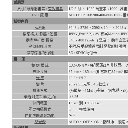
感應器
尺寸/ 感應器畫素 /
有效畫素
1/2.3 吋 / 1030 萬畫素 /
1000
萬畫
I S O 感 度
AUTO/80/100/200/400/800/1600
(相
檔案內容
解析度
3648 x 2736、2592 x 1944、2048 
檔案格式 靜態 / 動畫
JPEG (Exif 2.2) / AVI檔案Motion J
動畫解析度(最高)
640 x 480
Pixels ( 聲音： 動畫含聲音
動態紀錄時間
不限.只受記憶體限制
動態紀錄說明
儲存媒體/記憶體
SD / SDHC記憶卡
鏡 頭
鏡 頭 構 成
CANON 8片/ 6組鏡頭(2片非球
焦距長度
37 mm ~ 185 mm(相當於在35mm相機
光 圈
F3.2～F5.7
變 焦
20
x ( 5 x光學 / 4 x數位 )
對焦方式
(+)單點、( Muit )多點、(9)九點、(F
2
CM
最近對焦距離(近拍)
快門範圍
15
sec 到
1/1600
sec
重要拍攝模式
P
模式說明
N/A
自動包圍曝光功能
閃光燈
AUTO、 OFF、 ON、防紅眼