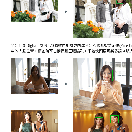
全新佳能Digital IXUS 970 IS數位相機更內建嶄新的臉孔智慧定位(Fac
中的人臉位置，構圖時可自動追蹤三張臉孔，半按快門更可將多達 9 