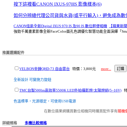
按下這裡看CANON IXUS-970IS 影像樣本(6)
如何分辨總代理公司貨與水貨(或平行輸入)，避免成為數
CANON佳能全新Digital IXUS 970 IS 及90 IS 數位輕便相機
【蘋果新
強勁千萬畫素影像全新FaceColor面孔色調優化智慧功能全面演繹「SmartB
推薦選購配件
VELBON金鐘QHD-73 自由雲台
特價：3,800元
more...
全新設計 可變施力旋鈕
TMC台製500lm高效率5500K LED外拍攝影燈/太陽燈組(5~16V)
特
色溫標準，光源穩定，可使用USB電源
在數位蘋果網購買數位相機同時購買配件享有
隨機
詳細規格
多機比較規格