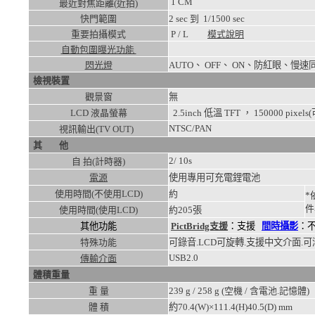
1
CM
最近對焦距離(近拍)
快門範圍
2
sec 到
1/1500
sec
重要拍攝模式
P / L
模式說明
自動包圍曝光功能
閃光燈
AUTO、 OFF、 ON、防紅眼
檢視裝置
觀景窗
無
LCD 液晶螢幕
2.5inch 低溫 TFT ， 150000 pixe
NTSC/PAN
視訊輸出(TV OUT)
其 他
2/ 10s
自 拍(計時器)
電源
使用專用可充電鋰電池
使用時間(不使用LCD)
約
*
件
使用時間(使用LCD)
約
205張
其他功能
PictBridg支援
：支援
間時攝影
：
特殊功能
可錄音.LCD可旋轉.支援中文介面.可潛
USB2.0
傳輸介面
體積重量
重 量
239
g /
258
g (空機 / 含電池.記憶體)
體 積
約70.4(W)×111.4(H)40.5(D)
mm