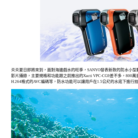
炎炎夏日即將來到，面對海邊戲水的旺季，SANYO發表新款的防水小型數位相
影片攝錄，主要規格和功能跟之前推出的Xacti VPC-CG9差不多，800萬
H.264格式的AVC編碼等，防水功能可以讓用戶在1.5公尺的水底下