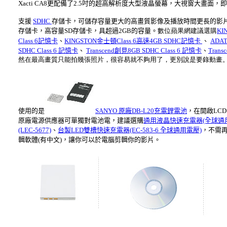
Xacti CA8更配備了2.5吋的超高解析度大型液晶螢幕，大視窗大畫
支援
SDHC
存儲卡，可儲存容量更大的高畫質影像及播放時間更長的影片
存儲卡，高容量SD存儲卡，具超過2GB的容量。
數位蘋果網建議選購
KI
Class 6記憶卡
、
KINGSTON金士頓Class 6高速4GB SDHC記憶卡
、
ADAT
SDHC Class 6 記憶卡
、
Transcend創見8GB SDHC Class 6 記憶卡
、
Tran
然在最高畫質只能拍幾張照片，很容易就不夠用了，更別說是要錄動畫
使用的是
SANYO 原廠DB-L20充電鋰電池
，在開啟LC
原廠電源供應器可單獨對電池電，建議選購
通用液晶快速充電器(全球通
(LEC-5677)
、
台製LED雙槽快速充電器(EC-583-6 全球通用電壓)
，不需再數
輯軟體(有中文)，讓你可以於電腦剪輯你的影片。