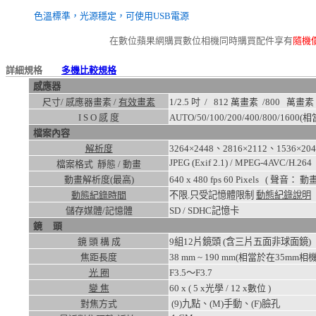
色溫標準，光源穩定，可使用USB電源
在數位蘋果網購買數位相機同時購買配件享有
隨機
詳細規格
多機比較規格
感應器
尺寸/ 感應器畫素 /
有效畫素
1/2.5 吋 / 812 萬畫素 /
800
萬畫素
I S O 感 度
AUTO/50/100/200/400/800/1600
(相
檔案內容
解析度
3264×2448、2816×2112、1536×20
JPEG (Exif 2.1) / MPEG-4AVC/H.264
檔案格式 靜態 / 動畫
動畫解析度(最高)
640 x 480 fps 60
Pixels ( 聲音： 
動態紀錄時間
不限.只受記憶體限制
動態紀錄說明
儲存媒體/記憶體
SD / SDHC記憶卡
鏡 頭
鏡 頭 構 成
9組12片鏡頭 (含三片五面非球面
焦距長度
38 mm ~ 190 mm(相當於在35mm相機
光 圈
F3.5～F3.7
變 焦
60
x ( 5 x光學 / 12 x數位 )
對焦方式
(9)九點、(M)手動、(F)臉孔