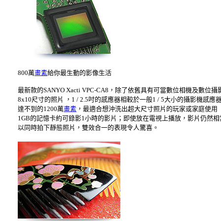
800萬
畫素
給你最生動的影像生活
最新款的SANYO Xacti VPC-CA8，除了依舊具有可當數位相機及數位攝影
8x10尺寸的照片 ，1 / 2.5吋的感應器相較於一般1 / 5大小的
達不到的1200萬
畫素
，最適合想沖洗出超大尺寸照片的玩家或家庭使用 。C
1GB的記憶卡約可錄影1小時的影片；即使放在電視上播放，影片仍然相當流
以同時拍下靜態照片，雙效合一的表現令人驚喜。