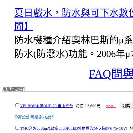
夏日戲水，防水與可下水數位
聞】
防水機種介紹奧林巴斯的μ
防水(防潑水)功能。2006年μ72
FAQ問與
推薦選購配件
VELBON金鐘QHD-73 自由雲台
特價：3,800元
more...
全新設計 可變施力旋鈕
TMC台製500lm高效率5500K LED外拍攝影燈/太陽燈組(5~16V)
特