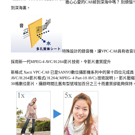
擔心心愛的CA8掉到深海中嗎？ 別煩惱!
到深海裏。
特殊設計的錄音機，讓VPC-CA8具有收
採用新一代MPEG-4 AVC/H.264影片技術，令影片畫質提升
新格式 Xacti VPC-CA8 已是SANYO數位攝影機系列中的第十四
AVC/H.264影片格式( H.264( MPEG- 4 Part-10 AVC) 技術說
30格數位影片，攝錄時間比舊有型號增加百分之三十而畫質卻能夠保持