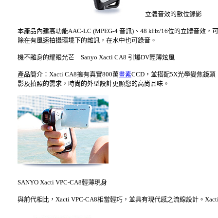
立體音效的數位錄影
本產品內建高功能AAC-LC (MPEG-4 音訊)、48 kHz/16位的立
除在有風速拍攝環境下的雜訊，在水中也可錄音。
機不離身的耀眼光芒 Sanyo Xacti CA8 引爆DV輕薄炫風
產品簡介：Xacti CA8擁有真實800萬
畫素
CCD，並搭配5X光學變焦鏡
影及拍照的需求，時尚的外型設計更顯您的高尚品味。
SANYO Xacti VPC-CA8輕薄現身
與前代相比，Xacti VPC-CA8相當輕巧，並具有現代感之流線設計。X