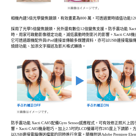
相機內建5倍光學變焦鏡頭，有效畫素為800 萬，可透過實時插值功能12
採用了光學5倍變焦鏡頭，另外還有數位12倍變焦支援。防手震功能 Xacti
時，用家可啟動影像穩定功能，減低震動時對影片的影響。Xacti CA8
它可透過跟機配件與iPod連接並傳輸多媒體資料，亦可以USB連接電腦傳送檔案
燒錄功能、加添文字描述及影片格式轉換。
防手震功能 Xacti CA85配備Gyro Sensor感應程式，可有效
響。Xacti CA85機身輕巧，加上2.5吋的LCD螢幕可作285度上
以USB連接電腦傳送檔案的同時進行充電。隨機附送Adobe Premiere 