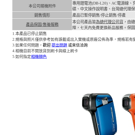
專用鋰電池(DB-L20)、AC電源
本公司隨機附件
碟、中文操作說明書、台灣總代理保
銷售情形
產品已暫停銷售/停止銷售/停產
本公司產品皆
為總代理公司貨
，由總
產品保固/售後服務
障，七天內免費更換新品服務。
保固
1.本產品已停止銷售
2.規格與照片僅供參考如有誤載或出入實機或原廠公佈為準，規格若有
3.如果任何問題，
歡迎
提出問題
或來信洽詢
4.相機目前不開放貨到刷卡與線上刷卡
5.如何指定
相機顏色