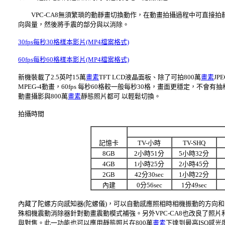
VPC-CA8無須繁瑣的動靜畫切換動作，在動畫拍攝過程中可直接拍靜
向與量，然後將手震的部分與以消除。
30fps每秒30格樣本影片(MP4檔案格式)
60fps每秒60格樣本影片(MP4檔案格式)
新機裝載了2.5英吋15萬
畫素
TFT LCD液晶面板、除了可拍800萬
畫素
JP
MPEG-4動畫，60fps 每秒60格較一般每秒30格，畫面更穩定，不會有抽
動畫攝影與800萬
畫素
靜態照片都可 以輕鬆切換。
拍攝時間
記憶卡
TV-小時
TV-SHQ
8GB
2小時51分
5小時32分
4GB
1小時25分
2小時45分
2GB
42分30sec
1小時22分
內建
0分56sec
1分49sec
內藏了陀螺方向感知器(陀螺儀)，可以自動感應照相時相機振動的方向
殊相機震動消除器針對動畫震動模式補強。另外VPC-CA8也改良了照
與對焦。此一功能也可以應用靜態照片在800萬
畫素
下達到最高ISO感光