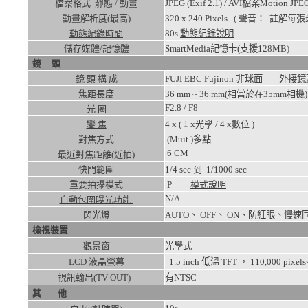
檔案格式 靜態 / 動畫
JPEG (Exif 2.1) / AVI檔案Motion J
動畫解析度(最高)
320 x 240
Pixels ( 聲音： 註解
動態紀錄時間
80s
動態紀錄說明
儲存媒體/記憶體
SmartMedia記憶卡(支援128MB)
鏡 頭
鏡 頭 構 成
FUJI EBC Fujinon 非球面 外
焦距長度
36 mm ~ 36 mm(相當於在35mm相機)
F2.8 / F8
光 圈
變 焦
4
x ( 1 x光學 / 4 x數位 )
對焦方式
(Muit )多點
6
CM
最近對焦距離(近拍)
快門範圍
1/4
sec 到
1/1000
sec
重要拍攝模式
P
模式說明
N/A
自動包圍曝光功能
閃光燈
AUTO、 OFF、 ON、防紅眼
檢視裝置
觀景窗
光學式
LCD 液晶螢幕
1.5 inch 低溫 TFT ， 110,000 pi
視訊輸出(TV OUT)
有NTSC
其 他