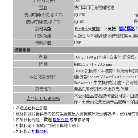
10s
自 拍(計時器)
電源
使用專用可充電鋰電池
使用時間(不使用LCD)
約
230
*
件
使用時間(使用LCD)
約
100
其他功能
PictBridg支援
：不支援
間時攝影
特殊功能
可錄音.MP3隨身聽.附傳輸底座.可選
USB
傳輸介面
體積重量
重 量
160
g /
190
g (空機 / 含電池.記憶體)
體 積
約85.5 x 71 x 23.5
mm
16MB記憶體、手腕帶、原廠專用鋰電
本公司隨機附件
碟(包含finepix Viewer.Exif Launches.V
Software)、中文操作說明書、台
銷售情形
產品已暫停銷售/停止銷售/停產
本公司產品皆
為總代理公司貨
，由總
產品保固/售後服務
障，七天內免費更換新品服務。
保固
1.本產品已停止銷售
2.規格與照片僅供參考如有誤載或出入實機或原廠公佈為準，規格若有
3.如果任何問題，
歡迎
提出問題
或來信洽詢
4.相機目前不開放貨到刷卡與線上刷卡
5.如何指定
相機顏色