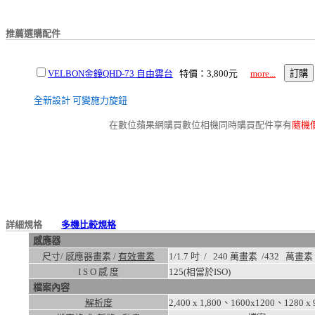
推薦選購配件
VELBON金鐘QHD-73 自由雲台
特價：3,800元
more...
全新設計 可變施力旋鈕
在數位蘋果網購買數位相機同時購買配件享有
隨機
詳細規格
多機比較規格
感應器
尺寸/ 感應器畫素 /
有效畫素
1/1.7 吋 / 240 萬畫素 /
432
萬畫素
I S O 感 度
125
(相當於ISO)
檔案內容
解析度
2,400 x 1,800、1600x1200、1280 x