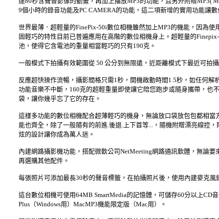
達80秒含聲音影像的動畫，再加上播放MP3的功能，且另外附贈MP3( MPE
9個小時的錄音功能及PC CAMERA的功能，這二項新增的實用功能讓
世界最薄．超輕量的FinePix-50i數位相機雖然加上MP3的機能
固輕巧的特性目前已普遍應用在高階的數位相機身上。超輕量的Finepix-5
池，使得它含電池的重量相當輕巧的只有190克。
一般模式下拍攝有效範圍從 50 公分到無限遠，近距離模式下最近可拍
反應超快操作流暢，攝影間格只需1秒，開機啟動時間1.5秒，如任何解析
功能音樂不中斷，160克的超輕重量即使讓它陪您跑步或隨身攜帶，也不會有沉重的負
袋，讓你幾乎忘了它的存在。
這樣多功能的數位相機配合超薄輕巧的機身，無論放口袋放包包都相當方
能也齊全，除了一般隨有的前進.後退.上下首等...，隨機附贈漂亮線
炫的設計讓你成為萬人迷。
內建網路攝影機功能，搭配微軟公司NetMeeting網路通訊軟體，
再選購其他配件。
每張照片可添加最長30秒的聲音標籤，在拍攝照片後，使用內建麥克
這台數位相機可使用64MB SmartMedia的記憶體，可儲存60分以上CD
Plus（Windows用）MacMP3機能限定版（Mac用）。