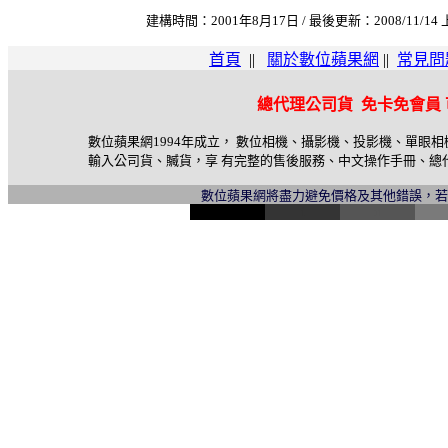
建構時間：2001年8月17日 / 最後更新：2008/11/14 
首頁
||
關於數位蘋果網
||
常見問
總代理公司貨 免卡免會員
數位蘋果網1994年成立， 數位相機、攝影機、投影機、單眼
輸入公司貨、贓貨，享 有完整的售後服務、中文操作手冊、總
數位蘋果網將盡力避免價格及其他錯誤，
l
i
n