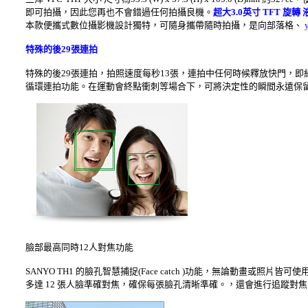
即可拍攝，因此您再也不會錯過任何拍攝良機。
超大3.0英寸 TFT 旋轉
本款便攜式數位攝影機設計獨特，可隨身攜帶隨時拍攝，是向部落格、
特殊的後29張連拍
特殊的後29張連拍，拍照速度每秒13張，連拍中任何時候釋放快門，
循環連拍功能。在運動會終點衝刺等場合下，可將決定性的瞬間永遠保
臉部最高同時12人對焦功能
SANYO TH1 的臉孔智慧捕捉(Face catch )功能，無論動畫
多達 12 張人臉準確對焦，確保每張臉孔清晰準確。，還會進行追蹤對焦