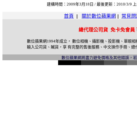
建構時間：2009年3月18日 / 最後更新：2010/3/9 上
首頁
||
關於數位蘋果網
||
常見問
總代理公司貨 免卡免會員
數位蘋果網1994年成立， 數位相機、攝影機、投影機、單眼
輸入公司貨、贓貨，享 有完整的售後服務、中文操作手冊、總
數位蘋果網將盡力避免價格及其他錯誤，
l
i
n