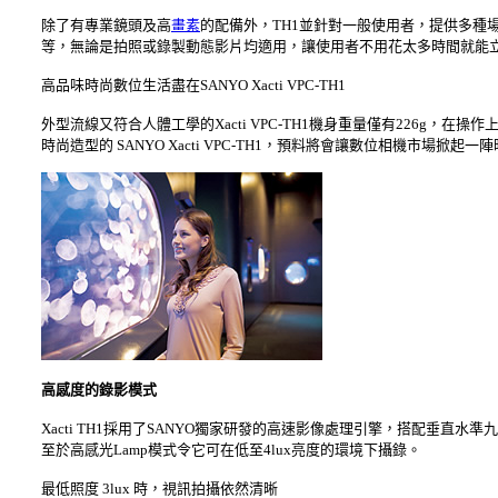
除了有專業鏡頭及高
畫素
的配備外，TH1並針對一般使用者，提供多種
等，無論是拍照或錄製動態影片均適用，讓使用者不用花太多時間就能
高品味時尚數位生活盡在SANYO Xacti VPC-TH1
外型流線又符合人體工學的Xacti VPC-TH1機身重量僅有226g
時尚造型的 SANYO Xacti VPC-TH1，預料將會讓數位相機市場掀起一
高感度的錄影模式
Xacti TH1採用了SANYO獨家研發的高速影像處理引擎，搭配垂直水
至於高感光Lamp模式令它可在低至4lux亮度的環境下攝錄。
最低照度 3lux 時，視訊拍攝依然清晰