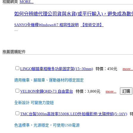
相關網頁
MORE...
如何分辨總代理公司貨與水貨(或平行輸入)，避免成為數
SANYO全機種Windows®7 相容性說明
【技術交流】
....
推薦選購配件
LINGO腳踏車相機多功能固定架(15~30mm)
特價：450元
more..
適用機車、腳踏車、運動器材的穩定固定
VELBON金鐘QHD-73 自由雲台
特價：3,800元
more...
全新設計 可變施力旋鈕
TMC台製500lm高效率5500K LED外拍攝影燈/太陽燈組(5~16V)
特
色溫標準，光源穩定，可使用USB電源