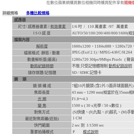
在數位蘋果網購買數位相機同時購買配件享有
隨機
詳細規格
多機比較規格
感應器
尺寸/ 感應器畫素 /
有效畫素
1/6 吋 / 110 萬畫素 /
97
萬畫素
I S O 感 度
AUTO/50/100/200/400/800/1600
(相
檔案內容
解析度
1600x1200、1184x888、1280x720
JPEG (Exif 2.1) / MPEG-4AVC/H.264
檔案格式 靜態 / 動畫
動畫解析度(最高)
1280x720 30fps/9Mbps
Pixels ( 
動態紀錄時間
不限.只受記憶體限制
動態紀錄說明
儲存媒體/記憶體
SD / SDHC記憶卡
鏡 頭
鏡 頭 構 成
7組10片鏡頭 (含2片/3面非球面
焦距長度
43 mm ~ 1290 mm(相當於在35mm相
光 圈
F1.8～4.3
變 焦
1500
x ( 30 x光學 / 50 x數位 )
對焦方式
(S)快速、(9)九點、(F)臉孔、(M)手
1
CM
最近對焦距離(近拍)
快門範圍
2
sec 到
1/1500
sec
重要拍攝模式
P
模式說明