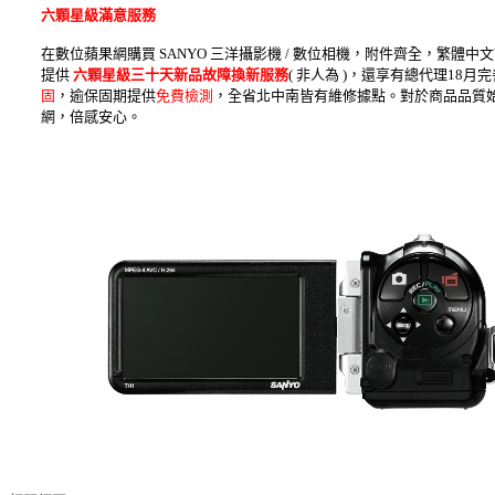
六顆星級
滿意服務
在數位蘋果網購買 SANYO 三洋攝影機 / 數位相機，附件齊全，繁
提供
六顆星級三十天新品故障換新服務
( 非人為 )，還享有總代理1
固
，逾保固期提供
免費檢測
，全省北中南皆有維修據點。對於商品品質始
網，倍感安心。