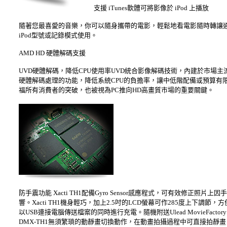
支援 iTunes軟體可將影像於 iPod 上播放
隨著您最喜愛的音樂，你可以隨身攜帶的電影，輕鬆地看電影隨時轉讓通過i
iPod型號或記錄模式使用。
AMD HD 硬體解碼支援
UVD硬體解碼，降低CPU使用率UVD統合影像解碼技術，內建於市場主流的 繪
硬體解碼處理的功能，降低系統CPU的負擔率，讓中低階配備或預算有限
福所有消費者的突破，也被視為PC推向HD高畫質市場的重要關鍵。
防手震功能 Xacti TH1配備Gyro Sensor感應程式，可有效修
響。Xacti TH1機身輕巧，加上2.5吋的LCD螢幕可作285度上下
以USB連接電腦傳送檔案的同時進行充電。隨機附送Ulead MovieFac
DMX-TH1無須繁瑣的動靜畫切換動作，在動畫拍攝過程中可直接拍靜畫