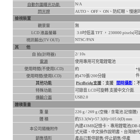
N/A
自動包圍曝光功能
閃光燈
AUTO、 OFF、 ON、防紅眼
檢視裝置
觀景窗
無
LCD 液晶螢幕
3.0吋低溫 TFT ， 230000 pixels(
NTSC/PAN
視訊輸出(TV OUT)
其 他
2/ 10s
自 拍(計時器)
電源
使用專用可充電鋰電池
使用時間(不使用LCD)
約
*
件
使用時間(使用LCD)
約
470張/200分鐘
其他功能
PictBridg支援
：支援
間時攝影
：
特殊功能
可錄音.LCD可旋轉.支援中文介面.
USB2.0
傳輸介面
體積重量
重 量
226
g /
269
g (空機 / 含電池.記憶體)
體 積
約53.3(W)×57.3(H)×105.0(D)
mm
內建43MB記憶卡、專用鋰電池(DB
本公司隨機附件
式光碟、中文操作說明書、台灣總代
銷售情形
產品已暫停銷售/停止銷售/停產