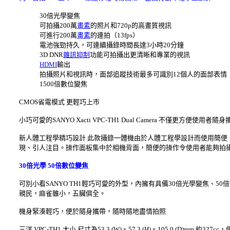
30倍光學變焦
可拍攝200萬
畫素
的照片和720p的高畫質視訊
可進行200萬
畫素
的連拍（13fps）
電池強勁持久，可連續攝錄時間長達3小時20分鐘
3D DNR
雜訊抑制
功能可拍攝出更清晰和專業的視訊
HDMI
輸出
拍攝照片和視訊時，面部追蹤技術最多可識別12個人的面部表情
1500倍數位變焦
CMOS省電模式 更輕巧上市
小巧可愛的SANYO Xacti VPC-TH1 Dual Camera 不僅更方便使
新人體工程學精巧設計 此款攝錄一體機由於人體工程學設計而使用簡便、
現、引人注目。操作面板集中於相機背面，簡便的操作令使用者能夠拍
30倍光學 50倍數位變焦
可別小看SANYO TH1輕巧可愛的外型，內擁有具備30倍光學變焦、5
親民，麻雀雖小，五臟俱全。
機身緊湊輕巧，便於隨身攜帶，隨時隨地盡情拍照
三洋 VPC-TH1 大小 尺寸為53.3 (W) x 57.3 (H) x 105.0