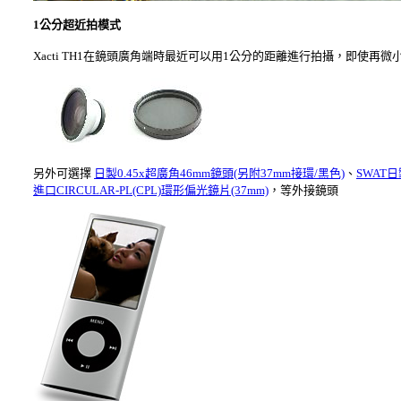
1公分超近拍模式
Xacti TH1在鏡頭廣角端時最近可以用1公分的距離進行拍攝，即使再
另外可選擇
日製0.45x超廣角46mm鏡頭(另附37mm接環/黑色)
、
SWAT日
進口CIRCULAR-PL(CPL)環形偏光鏡片(37mm)
，等外接鏡頭