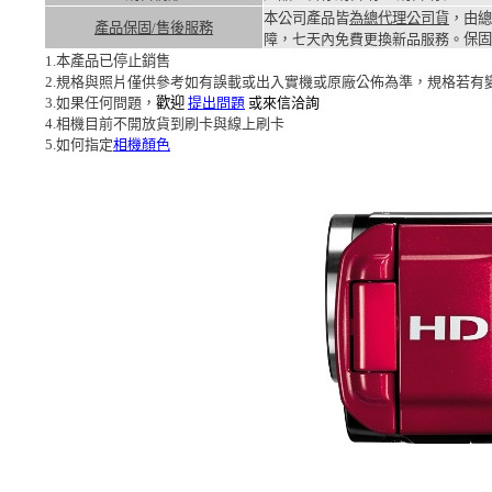
本公司產品皆
為總代理公司貨
，由總
產品保固/售後服務
障，七天內免費更換新品服務。
保固
1.本產品已停止銷售
2.規格與照片僅供參考如有誤載或出入實機或原廠公佈為準，規格若有
3.如果任何問題，
歡迎
提出問題
或來信洽詢
4.相機目前不開放貨到刷卡與線上刷卡
5.如何指定
相機顏色