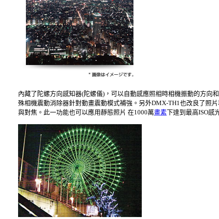
內藏了陀螺方向感知器(陀螺儀)，可以自動感應照相時相機振動的方向
殊相機震動消除器針對動畫震動模式補強。另外DMX-TH1也改良了照
與對焦。此一功能也可以應用靜態照片 在1000萬
畫素
下達到最高ISO感