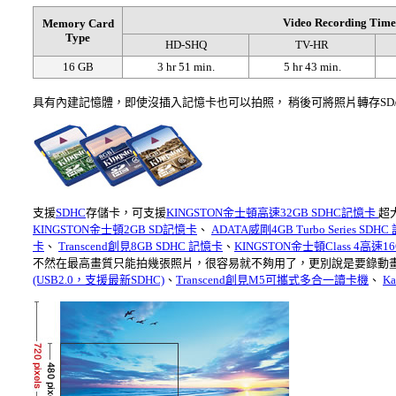
Video Recording Time
Memory Card
Type
HD-SHQ
TV-HR
16 GB
3 hr 51 min.
5 hr 43 min.
具有內建記憶體，即使沒插入記憶卡也可以拍照， 稍後可將照片轉存SD
支援
SDHC
存儲卡，可支援
KINGSTON金士頓高速32GB SDHC記憶卡
超
KINGSTON金士頓2GB SD記憶卡
、
ADATA威剛4GB Turbo Series SDH
卡
、
Transcend創見8GB SDHC 記憶卡
、
KINGSTON金士頓Class 4高速
不然在最高畫質只能拍幾張照片，很容易就不夠用了，更別說是要錄動
(USB2.0，支援最新SDHC)
、
Transcend創見M5可攜式多合一讀卡機
、
K