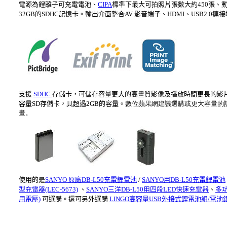
電源為鋰離子可充電電池、
CIPA
標準下最大可拍照片張數大約450張、
32GB的SDHC記憶卡。輸出介面整合AV 影音端子、HDMI、USB2.0連
支援
SDHC
存儲卡，可儲存容量更大的高畫質影像及播放時間更長的影片
容量SD存儲卡，具超過2GB的容量。
數位蘋果網建議選購或更大容量的
畫。
使用的是
SANYO 原廠DB-L50充電鋰電池
/
SANYO用DB-L50充電鋰電池
型充電器(LEC-5673)
、
SANYO三洋DB-L50用四段LED快速充電器
、
多功
用電壓)
可選購。還可另外選購
LINGO高容量USB外接式鋰電池組/電池