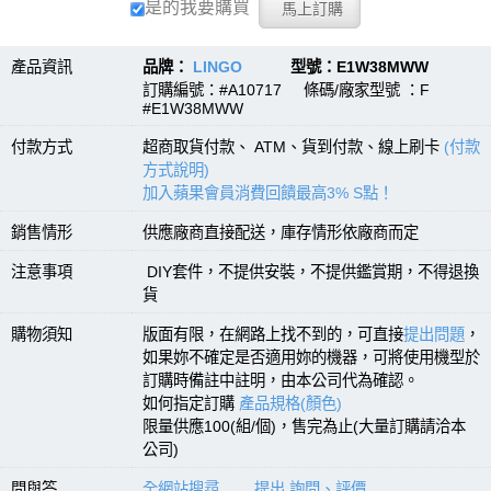
是的我要購買
產品資訊
品牌：
LINGO
型號：E1W38MWW
訂購編號：#A10717 條碼/廠家型號 ：F
#E1W38MWW
付款方式
超商取貨付款、 ATM、貨到付款、線上刷卡
(付款
方式說明)
加入蘋果會員消費回饋最高3% S點！
銷售情形
供應廠商直接配送，庫存情形依廠商而定
注意事項
DIY套件，不提供安裝，不提供鑑賞期，不得退換
貨
購物須知
版面有限，在網路上找不到的，可直接
提出問題
，
如果妳不確定是否適用妳的機器，可將使用機型於
訂購時備註中註明，由本公司代為確認。
如何指定訂購
產品規格(顏色)
限量供應100(組/個)，售完為止(大量訂購請洽本
公司)
問與答
全網站搜尋
提出 詢問、評價