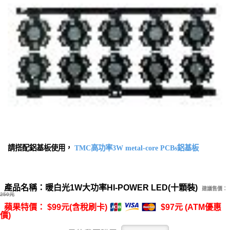
請搭配鋁基板使用，
TMC高功率3W metal-core PCBs鋁基板
產品名稱：暖白光1W大功率HI-POWER LED(十顆裝)
建議售價：
250元
蘋果特價： $99元(含稅刷卡)
$97元 (ATM優惠
價)