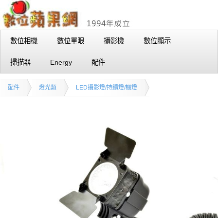
數位相機
數位單眼
攝影機
數位顯示
掃描器
Energy
配件
配件
燈光類
LED攝影燈/持續燈/棚燈