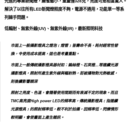
先進的專業新聞燈，麻雀雖小，重量僅328克，亮度可是相當驚人。
解決了以往所有LED新聞燈照度不夠，電源不通用，功能單一等系
列棘手問題。
低輻射、無紫外線(UV)、無紫外線(IR)，最新照明科技
市面上一般攝影燈具之燈泡﹝燈管﹞皆壽命不長，耗材經常性替
換，令使用成本提高，這也是考量重點。
市面上一般傳統攝影燈具器材如：鎢絲燈、石英燈…等連續光源
攝影燈具，照射所產生紫外線與輻射熱，若被攝物對光熱敏感，
則後續影響頗深
照射之亮度、色溫，會隨著使用間期而有衰減不定的現象。而且
TMC高亮度High power LED的頻率高，傳統攝影燈具﹝指連續
光源燈具﹞的照射頻率低，較不利於拍攝，因頻率低，閃爍情形
較明顯，會使畫面上產生雜訊。