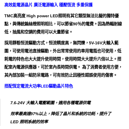
高效能電源晶片 廣泛電源輸入 穩壓恆流 多重保護
TMC高亮度 High power LED照明有其它類型無法比擬的獨特優
點，與傳統鎢絲燈照明相比，可以節省90％的電費。因為熱輻射線
低，抽風和空調的費用可以大量節省。
採用靜態恒流驅動方式，恒流精度高，無閃爍，5V-16V大輸入範
圍，可使用電池直接驅動，外出常常使用的車用電瓶也可使用，低
耗電的特色也大大提升使用時間，使用時間大大提升六倍以上。搭
配室內電源供應器，可於室內長時間供電。 為了消費者使用方便，
其內部加裝一組防呆電路，可有效防止因極性錯誤使用的傷害。
搭配恆定電流大功率LED驅動晶片特色
7.6-24V 大輸入電壓範圍，適用各種電源供電
效率最高達97%以上，降低了晶片和系統的功耗，提升了
LED 照明系統的效率