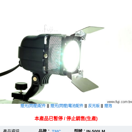
燈光(閃燈)配件
||
燈光(閃燈)電池配件
||
反光板
||
燈泡
本產品已暫停 / 停止銷售(生產)
產品資訊
品牌：
TMC
型號：IN-500LM