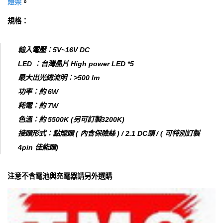
燈架
。
規格：
輸入電壓：5V~16V DC
LED ：台灣晶片 High power LED *5
最大出光總流明：>500 lm
功率：約 6W
耗電：約 7W
色溫：約 5500K (另可訂製3200K)
接頭形式：點煙頭 ( 內含保險絲 ) / 2.1 DC頭 / ( 可特別訂製
4pin 佳能頭)
注意不含電池與充電器請另外選購