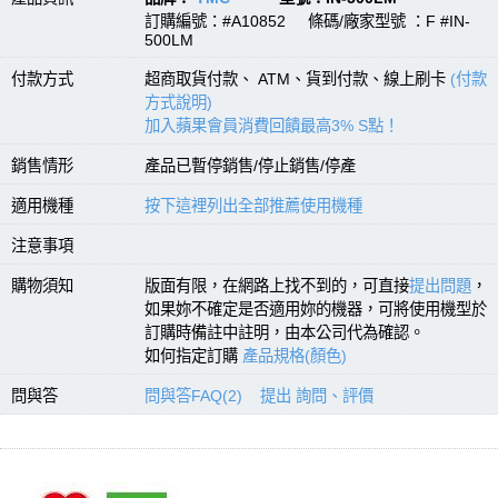
訂購編號：#A10852 條碼/廠家型號 ：F #IN-
500LM
付款方式
超商取貨付款、 ATM、貨到付款、線上刷卡
(付款
方式說明)
加入蘋果會員消費回饋最高3% S點！
銷售情形
產品已暫停銷售/停止銷售/停產
適用機種
按下這裡列出全部推薦使用機種
注意事項
購物須知
版面有限，在網路上找不到的，可直接
提出問題
，
如果妳不確定是否適用妳的機器，可將使用機型於
訂購時備註中註明，由本公司代為確認。
如何指定訂購
產品規格(顏色)
問與答
問與答FAQ(2)
提出 詢問、評價