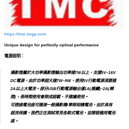
https://tmc.twgp.com
Unique design for perfectly optical performance
電源說明：
攝影燈屬於大功率攝影燈輸出功率達7W以上，支援5V~16V
DC電源，由於功率超大達7W~9W，使用5V行動電源須要達
2A以上大電流。部分USB行動電源輸出僅1A(連續)~2A(瞬
間)，長時間使用會照成超載，不建議使用。
可透過電池座可連接一般攝影機/單眼相機電池，由於具有
超流保護，我們正在測試常見各款式電池，並開發適用電池
座。