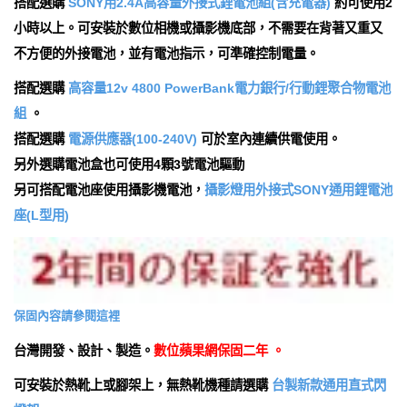
搭配選購
SONY用2.4A高容量外接式鋰電池組(含充電器)
約可使用2
小時以上。可安裝於數位相機或攝影機底部，不需要在背著又重又
不方便的外接電池，並有電池指示，可準確控制電量。
搭配選購
高容量12v 4800 PowerBank電力銀行/行動鋰聚合物電池
組
。
搭配選購
電源供應器(100-240V)
可於室內連續供電使用。
另外選購電池盒也可使用4顆3號電池驅動
另可搭配電池座使用攝影機電池，
攝影燈用外接式SONY通用鋰電池
座(L型用)
保固內容請參閱這裡
台灣開發、設計、製造。
數位蘋果網保固二年 。
可安裝於熱靴上或腳架上，無熱靴機種請選購
台製新款通用直式閃