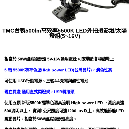
TMC台製500lm高效率5500K LED外拍攝影燈/太陽
燈組(5~16V)
相當於 50W鹵素攝影燈 5V-16V通用電源 可安裝於各種熱靴上
5 顆 5500K標準色溫High power LED(台灣晶片)，演色性高
可使用 USB行動電源、三號AA充電與鹼性電池
現在買送 通用直式閃燈架，USB轉接頭
使用五顆 新版5500K標準色溫高流明 High power LED ，亮度高達
500流明以上， 實測1公尺照度可達1200 lux以上，高效能節能LED
驅動晶片。相當於50W鹵素攝影燈亮度。