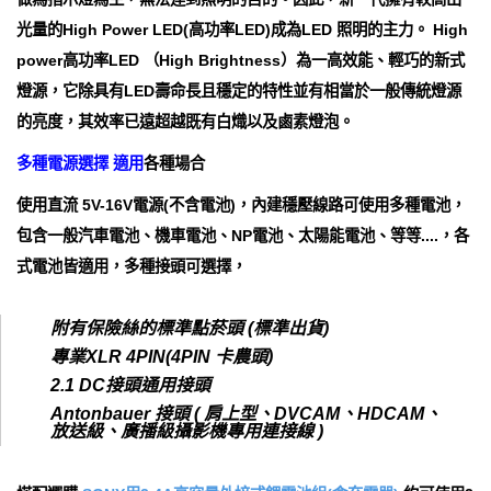
光量的High Power LED(高功率LED)成為LED 照明的主力。 High
power高功率LED （High Brightness）為一高效能、輕巧的新式
燈源，它除具有LED壽命長且穩定的特性並有相當於一般傳統燈源
的亮度，其效率已遠超越既有白熾以及鹵素燈泡。
多種電源選擇 適用
各種場合
使用直流 5V-16V電源(不含電池)，內建穩壓線路可使用多種電池，
包含一般汽車電池、機車電池、NP電池、太陽能電池、等等....，各
式電池皆適用，多種接頭可選擇，
附有保險絲的標準點菸頭 (標準出貨)
專業XLR 4PIN(4PIN 卡農頭)
2.1 DC接頭通用接頭
Antonbauer 接頭 ( 肩上型、DVCAM、HDCAM、
放送級、廣播級攝影機專用連接線 )