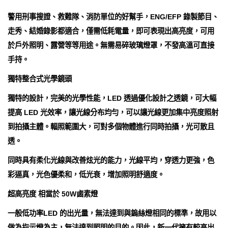
警用刑事搜證、救難隊、消防單位的好幫手，ENG/EFP 錄製節目、
走秀、結婚錄影都適合，僅需低耗電量，即可表現出高亮度，可用
於戶外照明、露營等等用途。無需易碎玻璃燈罩，不發高溫可直接
手持。
獨特整合式光學鏡頭
獨特的設計，完美的光學性能，LED 透過優化設計之透鏡，可大幅
提高 LED 光效率，讓光線分布均勻，可以讓光線更加集中亮度照射
到拍攝主體。輻照範圍大，可對多個物體進行同時拍攝，光可散且
透。
同時具有柔化光線與改善炫光的能力，光線平均，穿透力更強，色
彩逼真，光色優柔和，低光衰，增加照明舒適度。
超高亮度 相當於 50W鹵素燈
一般低功率LED 的出光量，無法達到與鎢絲燈相同的標準，故用以
做為指示燈為主，無法達到照明的目的。因此，新一代擁有較高出