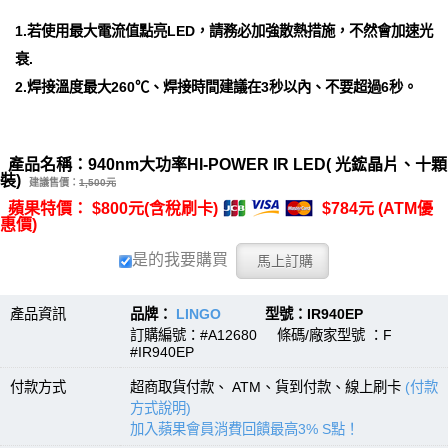
1.若使用最大電流值點亮LED，請務必加強散熱措施，不然會加速光
衰.
2.焊接溫度最大260℃、焊接時間建議在3秒以內、不要超過6秒。
產品名稱：940nm大功率HI-POWER IR LED( 光鋐晶片、十顆
裝)
建議售價：
1,500元
蘋果特價： $800元(含稅刷卡)
$784元 (ATM優
惠價)
是的我要購買
產品資訊
品牌：
LINGO
型號：IR940EP
訂購編號：#A12680 條碼/廠家型號 ：F
#IR940EP
付款方式
超商取貨付款、 ATM、貨到付款、線上刷卡
(付款
方式說明)
加入蘋果會員消費回饋最高3% S點！