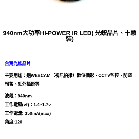
940nm大功率HI-POWER IR LED( 光鋐晶片、十顆
裝)
台灣光鋐晶片
主要用途：適WEBCAM（視訊拍攝）數位攝影、CCTV監控、防盜
報警、紅外攝影等
波段：940nm
工作電壓(vf)：1.4~1.7v
工作電流: 350mA(max)
角度:120