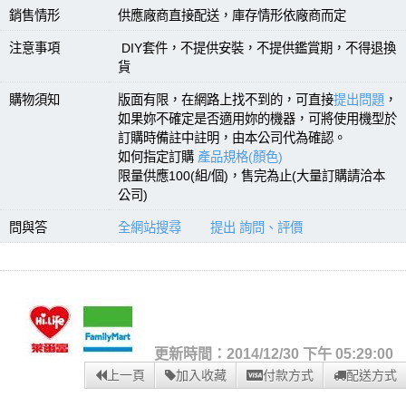
銷售情形
供應廠商直接配送，庫存情形依廠商而定
注意事項
DIY套件，不提供安裝，不提供鑑賞期，不得退換
貨
購物須知
版面有限，在網路上找不到的，可直接
提出問題
，
如果妳不確定是否適用妳的機器，可將使用機型於
訂購時備註中註明，由本公司代為確認。
如何指定訂購
產品規格(顏色)
限量供應100(組/個)，售完為止(大量訂購請洽本
公司)
問與答
全網站搜尋
提出 詢問、評價
更新時間：2014/12/30 下午 05:29:00
上一頁
加入收藏
付款方式
配送方式