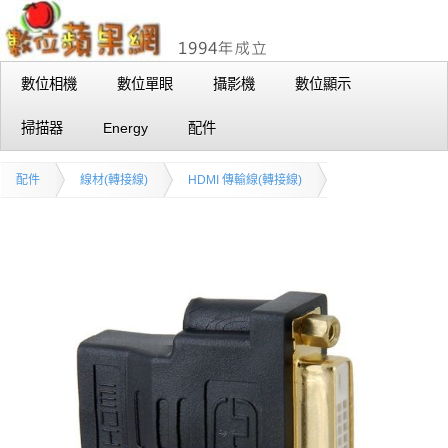
數位相機
數位單眼
攝影機
數位顯示
掃描器
Energy
配件
配件
線材(轉接線)
HDMI 傳輸線(轉接線)