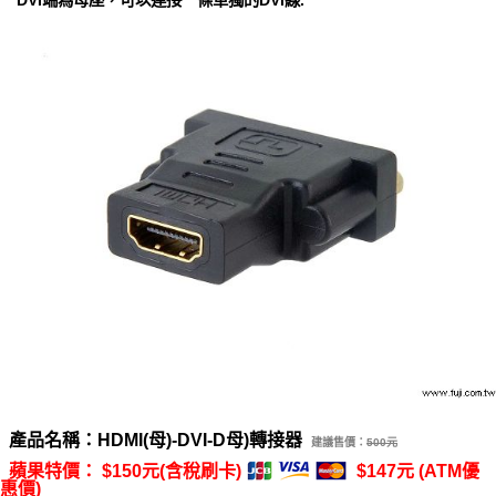
DVI端為母座，可以連接一條單獨的DVI線.
產品名稱：HDMI(母)-DVI-D母)轉接器
建議售價：
500元
蘋果特價： $150元(含稅刷卡)
$147元 (ATM優
惠價)