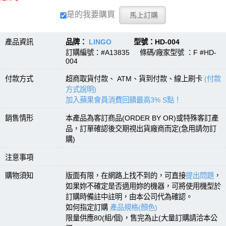
是的我要購買
產品資訊
品牌：
LINGO
型號：HD-004
訂購編號：#A13835 條碼/廠家型號 ：F #HD-
004
付款方式
超商取貨付款、 ATM、貨到付款、線上刷卡
(付款
方式說明)
加入蘋果會員消費回饋最高3% S點！
銷售情形
本產品為客訂商品(ORDER BY OR)或特殊客訂產
品，訂單確認後交期視出貨廠商而定(急用請勿訂
購)
注意事項
購物須知
版面有限，在網路上找不到的，可直接
提出問題
，
如果妳不確定是否適用妳的機器，可將使用機型於
訂購時備註中註明，由本公司代為確認。
如何指定訂購
產品規格(顏色)
限量供應80(組/個)，售完為止(大量訂購請洽本公