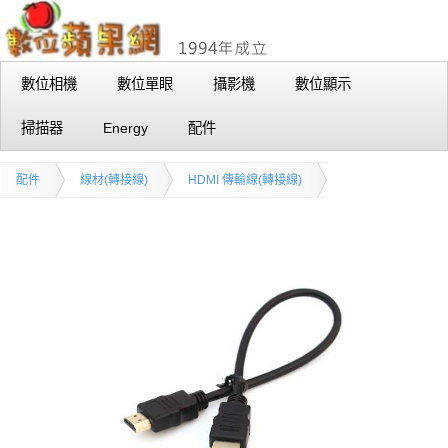
數位相機
數位單眼
攝影機
數位顯示
掃描器
Energy
配件
配件
線材(轉接線)
HDMI 傳輸線(轉接線)