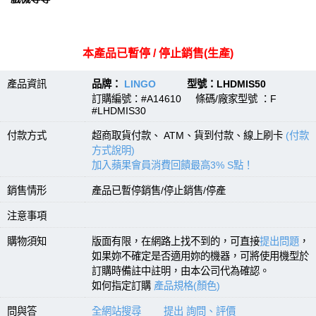
本產品已暫停 / 停止銷售(生產)
產品資訊
品牌：
LINGO
型號：LHDMIS50
訂購編號：#A14610 條碼/廠家型號 ：F
#LHDMIS30
付款方式
超商取貨付款、 ATM、貨到付款、線上刷卡
(付款
方式說明)
加入蘋果會員消費回饋最高3% S點！
銷售情形
產品已暫停銷售/停止銷售/停產
注意事項
購物須知
版面有限，在網路上找不到的，可直接
提出問題
，
如果妳不確定是否適用妳的機器，可將使用機型於
訂購時備註中註明，由本公司代為確認。
如何指定訂購
產品規格(顏色)
問與答
全網站搜尋
提出 詢問、評價