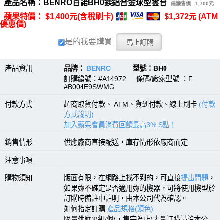
產品名稱：BENRO百諾BH0鎂鋁合金球型雲台
建議售價：
1,700元
蘋果特價： $1,400元(含稅刷卡)
$1,372元 (ATM
優惠價)
是的我要購買
產品資訊
品牌：
BENRO
型號：BH0
訂購編號：#A14972 條碼/廠家型號 ：F
#B004E9SWMG
付款方式
超商取貨付款、 ATM、貨到付款、線上刷卡
(付款
方式說明)
加入蘋果會員消費回饋最高3% S點！
銷售情形
供應廠商直接配送，庫存情形依廠商而定
注意事項
購物須知
版面有限，在網路上找不到的，可直接
提出問題
，
如果妳不確定是否適用妳的機器，可將使用機型於
訂購時備註中註明，由本公司代為確認。
如何指定訂購
產品規格(顏色)
限量供應3(組/個)，售完為止(大量訂購請洽本公