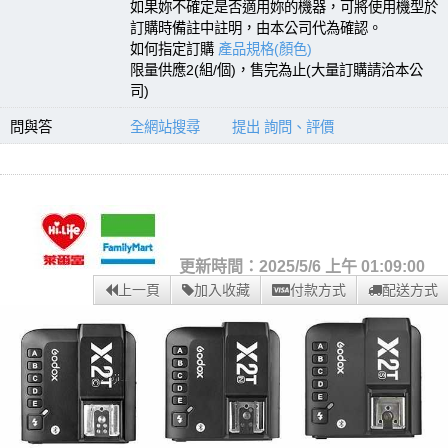
如果妳不確定是否適用妳的機器，可將使用機型於
訂購時備註中註明，由本公司代為確認。
如何指定訂購
產品規格(顏色)
限量供應2(組/個)，售完為止(大量訂購請洽本公
司)
問與答
全網站搜尋
提出 詢問、評價
更新時間：2025/5/6 上午 01:09:00
上一頁
加入收藏
付款方式
配送方式