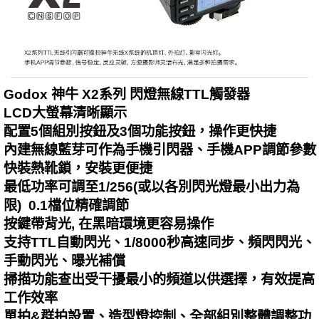
Godox 神牛 X2系列 閃燈無線TTL觸發器
LCD大螢幕清晰顯示
配置5個組別按鈕及3個功能按鈕，操作更快捷
內建無線藍芽可作為手機引閃器、手機APP調節參數
快裝熱靴鎖，安裝更便捷
最低功率可調至1/256(或以各別閃光燈最小出力為
限) 0.1檔位精確調節
按鍵帶背光, 在黑暗環境更容易操作
支持TTL自動閃光、1/8000秒高速同步、頻閃閃光、
手動閃光、曝光補償
掃描功能查出受干擾最小的頻道以供選擇，有效提高
工作效率
單拍&群拍設置、造型燈控制、全部組別整體調整功