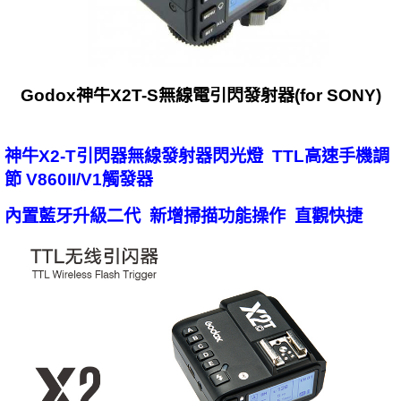
Godox神牛X2T-S無線電引閃發射器(for SONY)
神牛X2-T引閃器無線發射器閃光燈 TTL高速手機調
節 V860II/V1觸發器
內置藍牙升級二代 新增掃描功能操作 直觀快捷