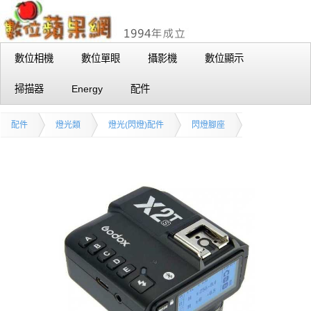
數位相機
數位單眼
攝影機
數位顯示
掃描器
Energy
配件
配件
燈光類
燈光(閃燈)配件
閃燈腳座