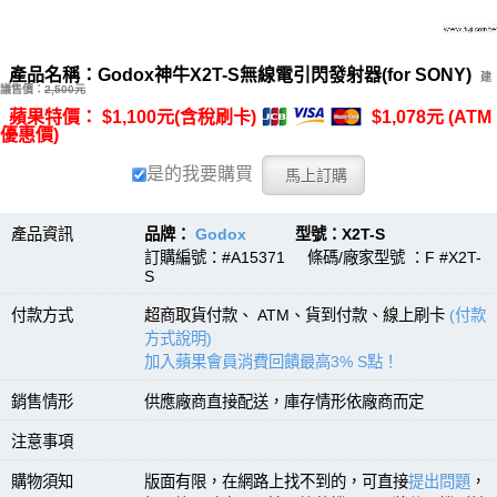
產品名稱：Godox神牛X2T-S無線電引閃發射器(for SONY)
建
議售價：
2,500元
蘋果特價： $1,100元(含稅刷卡)
$1,078元 (ATM
優惠價)
是的我要購買
產品資訊
品牌：
Godox
型號：X2T-S
訂購編號：#A15371 條碼/廠家型號 ：F #X2T-
S
付款方式
超商取貨付款、 ATM、貨到付款、線上刷卡
(付款
方式說明)
加入蘋果會員消費回饋最高3% S點！
銷售情形
供應廠商直接配送，庫存情形依廠商而定
注意事項
購物須知
版面有限，在網路上找不到的，可直接
提出問題
，