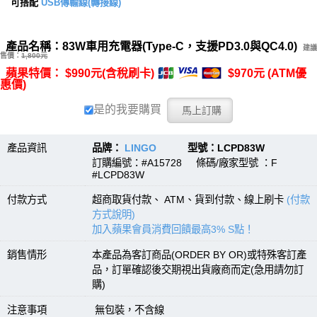
可搭配
USB傳輸線(轉接線)
產品名稱：83W車用充電器(Type-C，支援PD3.0與QC4.0)
建議
售價：
1,800元
蘋果特價： $990元(含稅刷卡)
$970元 (ATM優
惠價)
是的我要購買
產品資訊
品牌：
LINGO
型號：LCPD83W
訂購編號：#A15728 條碼/廠家型號 ：F
#LCPD83W
付款方式
超商取貨付款、 ATM、貨到付款、線上刷卡
(付款
方式說明)
加入蘋果會員消費回饋最高3% S點！
銷售情形
本產品為客訂商品(ORDER BY OR)或特殊客訂產
品，訂單確認後交期視出貨廠商而定(急用請勿訂
購)
注意事項
無包裝，不含線