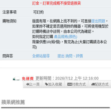
訂金，訂單完成概不接受退換貨
注意事項
可訂約
購物須知
版面有限，在網路上找不到的，可直接
提出問題
，
如果妳不確定是否適用妳的機器，可將使用機型於
訂購時備註中註明，由本公司代為確認。
如何指定訂購
產品規格(顏色)
限量供應10(組/個)，售完為止(大量訂購請洽本公
司)
問與答
全網站搜尋
提出 詢問、評價
更新時間：2026/7/12 上午 12:16:00
上一頁
加入收藏
付款方式
配送方式
蘋果網推薦