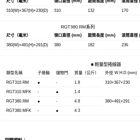
尺寸（毫米）
領口直徑 (mm)
鼓筒長度 (mm)
滾筒直徑 (
310(W)×367(H)×230(D)
310
132
170
RGT380.RM系列
尺寸（毫米）
領口直徑 (mm)
鼓筒長度 (mm)
滾筒直徑 (
380(W)×491(H)×291(D)
380
182
236
■ 輕量型捲線器
類型名稱
子捲軸
儲物門
質量（公斤）
外徑 W:H:D (mm)
RGT310.RM
●
-
1.8
310×367×230
RGT310.MFK
-
●
1.4
RGT380.RM
●
-
4.8
380×491×291
RGT380.MFK
-
●
4.3