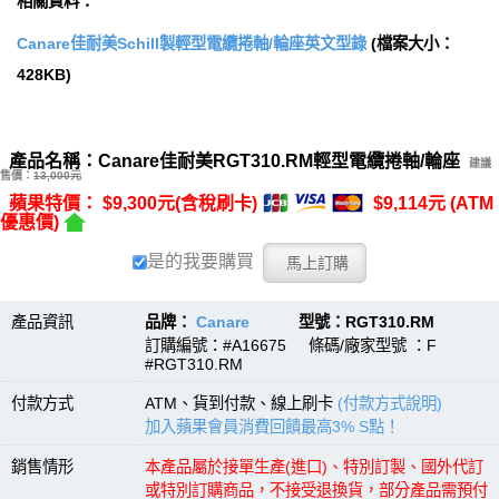
相關資料：
Canare佳耐美Schill製輕型電纜捲軸/輪座英文型錄
(檔案大小：
428KB)
產品名稱：Canare佳耐美RGT310.RM輕型電纜捲軸/輪座
建議
售價：
13,000元
蘋果特價： $9,300元(含稅刷卡)
$9,114元 (ATM
優惠價)
是的我要購買
產品資訊
品牌：
Canare
型號：RGT310.RM
訂購編號：#A16675 條碼/廠家型號 ：F
#RGT310.RM
付款方式
ATM、貨到付款、線上刷卡
(付款方式說明)
加入蘋果會員消費回饋最高3% S點！
銷售情形
本產品屬於接單生產(進口)、特別訂製、國外代訂
或特別訂購商品，不接受退換貨，部分產品需預付