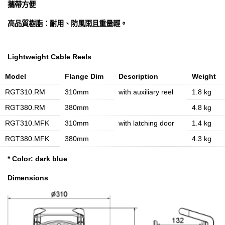
攜帶方便
高品質樹脂：耐用、防風雨且重量輕。
Lightweight Cable Reels
Model
Flange Dim
Description
Weight
RGT310.RM
310mm
with auxiliary reel
1.8 kg
RGT380.RM
380mm
4.8 kg
RGT310.MFK
310mm
with latching door
1.4 kg
RGT380.MFK
380mm
4.3 kg
* Color: dark blue
Dimensions