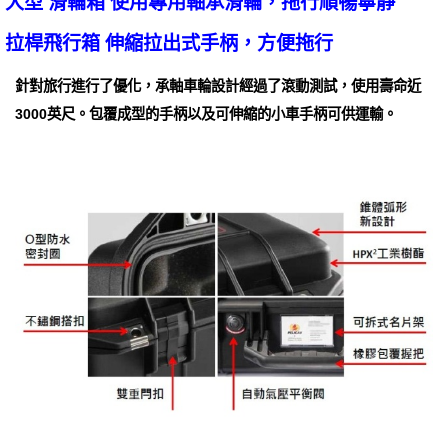
大型 滑輪箱 使用專用軸承滑輪，拖行順暢寧靜
拉桿飛行箱 伸縮拉出式手柄，方便拖行
針對旅行進行了優化，承軸車輪設計經過了滾動測試，使用壽命近
3000英尺。包覆成型的手柄以及可伸縮的小車手柄可供運輸。