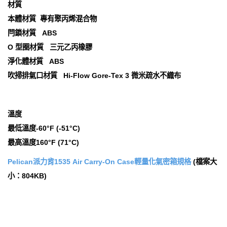
材質
本體材質 專有聚丙烯混合物
閂鎖材質 ABS
O 型圈材質 三元乙丙橡膠
淨化體材質 ABS
吹掃排氣口材質 Hi-Flow Gore-Tex 3 微米疏水不織布
溫度
最低溫度-60°F (-51°C)
最高溫度160°F (71°C)
Pelican派力肯1535 Air Carry-On Case輕量化氣密箱規格
(檔案大
小：804KB)