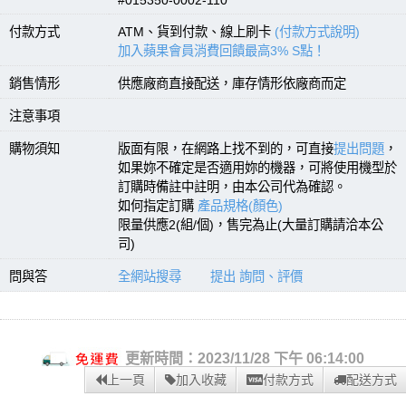
付款方式
ATM、貨到付款、線上刷卡
(付款方式說明)
加入蘋果會員消費回饋最高3% S點！
銷售情形
供應廠商直接配送，庫存情形依廠商而定
注意事項
購物須知
版面有限，在網路上找不到的，可直接
提出問題
，
如果妳不確定是否適用妳的機器，可將使用機型於
訂購時備註中註明，由本公司代為確認。
如何指定訂購
產品規格(顏色)
限量供應2(組/個)，售完為止(大量訂購請洽本公
司)
問與答
全網站搜尋
提出 詢問、評價
更新時間：2023/11/28 下午 06:14:00
上一頁
加入收藏
付款方式
配送方式