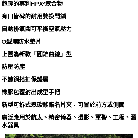
超輕的專利HPX²聚合物
有口皆碑的耐用雙投閂鎖
自動排氣閥可平衡空氣壓力
O型環防水墊片
上蓋為新款「圓錐曲線」型
防壓防塵
不鏽鋼搭扣保護層
橡膠包覆射出成型手把
新型可拆式聚碳酸酯名片夾，可置於前方或側面
廣泛應用於航太、精密儀器、攝影、軍警、工程、潛
水器具