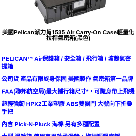
美國Pelican派力肯1535 Air Carry-On Case輕量化
拉桿氣密箱(黑色)
PELICAN™ Air保護箱 / 安全箱 / 飛行箱 / 塘鵝氣密
提箱
公司貨 產品有限終身保固 美國製作 氣密箱第一品牌
FAA(聯邦航空局)最大攜行箱尺寸*，可隨身帶上飛機
超輕強韌 HPX2工業塑膠 ABS雙閥門 大號向下折疊
手把
內含 Pick-N-Pluck 海棉 另有多種配置