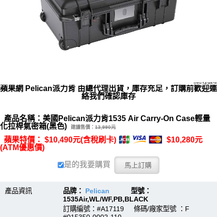
蘋果網 Pelican派力肯 由總代理出貨，庫存充足，訂購前歡迎連
絡我們確認庫存
產品名稱：美國Pelican派力肯1535 Air Carry-On Case輕量
化拉桿氣密箱(黑色)
建議售價：
13,990元
蘋果特價： $10,490元(含稅刷卡)
$10,280元
(ATM優惠價)
是的我要購買
產品資訊
品牌：
Pelican
型號：
1535Air,WL/WF,PB,BLACK
訂購編號：#A17119 條碼/廠家型號 ：F
#015350-0002-110