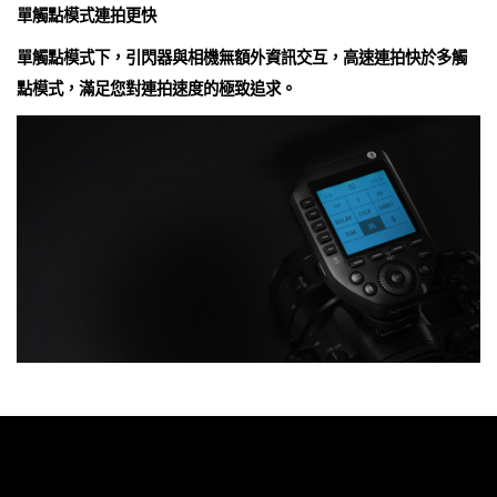
單觸點模式連拍更快
單觸點模式下，引閃器與相機無額外資訊交互，高速連拍快於多觸
點模式，滿足您對連拍速度的極致追求。