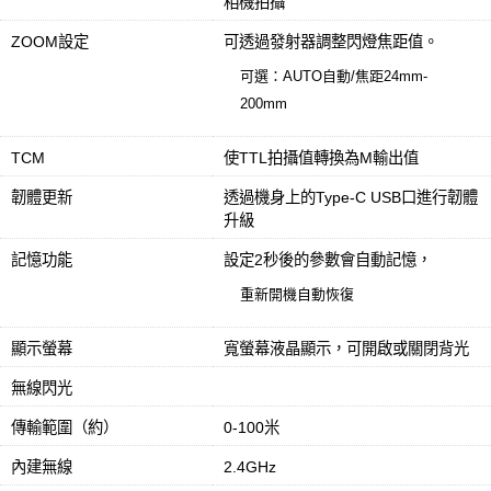
相機拍攝
ZOOM設定
可透過發射器調整閃燈焦距值。
可選：AUTO自動/焦距24mm-
200mm
TCM
使TTL拍攝值轉換為M輸出值
韌體更新
透過機身上的Type-C USB口進行韌體
升級
記憶功能
設定2秒後的參數會自動記憶，
重新開機自動恢復
顯示螢幕
寬螢幕液晶顯示，可開啟或關閉背光
無線閃光
傳輸範圍（約）
0-100米
內建無線
2.4GHz