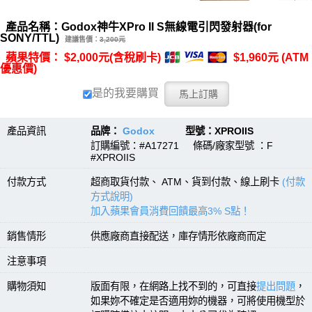
產品名稱：Godox神牛XPro II S無線電引閃發射器(for
SONY/TTL)
建議售價：
3,200元
蘋果特價： $2,000元(含稅刷卡)
$1,960元 (ATM
優惠價)
是的我要購買
產品資訊
品牌：
Godox
型號：XPROIIS
訂購編號：#A17271 條碼/廠家型號 ：F
#XPROIIS
付款方式
超商取貨付款、 ATM、貨到付款、線上刷卡
(付款
方式說明)
加入蘋果會員消費回饋最高3% S點！
銷售情形
供應廠商直接配送，庫存情形依廠商而定
注意事項
購物須知
版面有限，在網路上找不到的，可直接
提出問題
，
如果妳不確定是否適用妳的機器，可將使用機型於