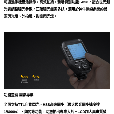
可通過手機靈活操作，高效拍攝。新增特別功能L-858，配合世光測
光表調整曝光參數，正確曝光無需多試。適用於神牛無線系統的機
頂閃光燈、外拍燈、影室閃光燈。
功能豐富 盡顯專業
全面支持TTL自動閃光、HSS高速同步（最大閃光同步速度達
1/8000s）、頻閃等功能，助您拍出專業大片。LCD超大高畫質螢