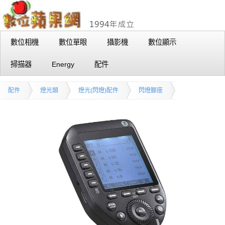
數位相機
數位單眼
攝影機
數位顯示
掃描器
Energy
配件
配件
燈光類
燈光(閃燈)配件
閃燈腳座