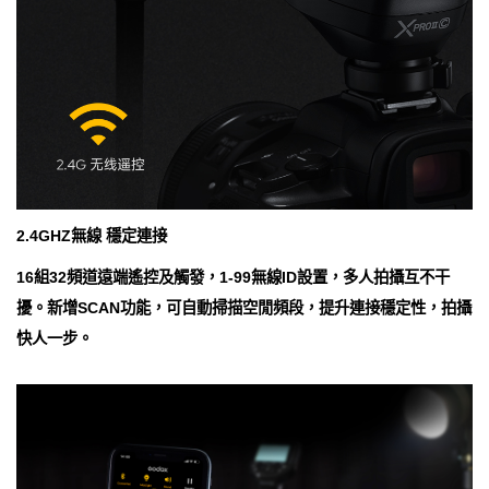
2.4GHZ無線 穩定連接
16組32頻道遠端遙控及觸發，1-99無線ID設置，多人拍攝互不干
擾。新增SCAN功能，可自動掃描空閒頻段，提升連接穩定性，拍攝
快人一步。