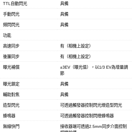
TTL自動閃光
具備
手動閃光
具備
頻閃閃光
具備
功能
高速同步
有（相機上設定）
後簾同步
有（相機上設定）
曝光補償
±3EV（曝光值），以1/3 EV為增量調
節
曝光鎖定
具備
輔助對焦
具備
造型閃光
可透過觸發器控制閃光燈造型閃光
蜂鳴器
可透過觸發器控制閃燈蜂鳴器
無線快門
接收器端可透過2.5mm同步介面控制