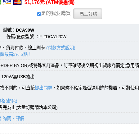
$1,176元 (ATM優惠價)
是的我要購買
：DCA90W
4 條碼/廠家型號 ：F #DCA120W
TM、貨到付款、線上刷卡
(付款方式說明)
饋最高3% S點！
RDER BY OR)或特殊客訂產品，訂單確認後交期視出貨廠商而定(急用請
20W無USB輸出
找不到的，可直接
提出問題
，如果妳不確定是否適用妳的機器，可將使用
格(顏色)
，售完為止(大量訂購請洽本公司)
出 詢問、評價