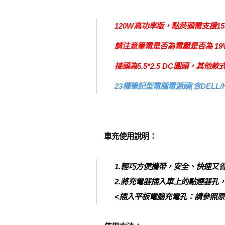
120W高功率版，點菸頭需支援15
請注意筆電是否為電壓是否為 19
接頭為5.5*2.5 DC圓頭，其他
23種筆記型電腦電源頭(含DELL/
車充使用說明：
1.輕巧方便攜帶，安全、快速又
2.將充電器插入車上的點煙器
<插入平板電腦充電孔：請參照原