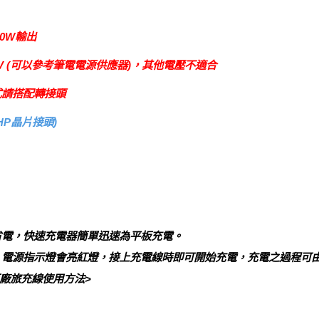
0W輸出
V (可以參考筆電電源供應器)，其他電壓不適合
款式請搭配轉接頭
HP晶片接頭)
省電，快速充電器簡單迅速為平板充電。
孔，電源指示燈會亮紅燈，接上充電線時即可開始充電，充電之過程可
廠旅充線使用方法>