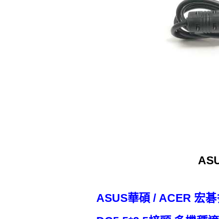
AS
ASUS華碩 / ACER