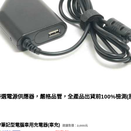
選電源供應器，嚴格品管，全產品出貨前100%檢測(
0W筆記型電腦車用充電器(車充)
建議售價：
2,000元