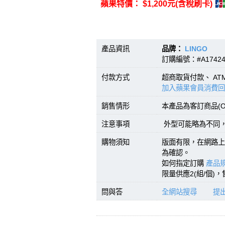
蘋果特價： $1,200元(含稅刷卡)
產品資訊
品牌：
LINGO
型號
訂購編號：#A1742
付款方式
超商取貨付款、 A
加入蘋果會員消費回
銷售情形
本產品為客訂商品(O
注意事項
外型可能略為不同，1
購物須知
版面有限，在網路上
為確認。
如何指定訂購
產品規
限量供應2(組/個)
問與答
全網站搜尋
提