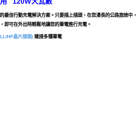
種適用 120W大瓦數
的最佳行動充電解決方案。只要插上插頭，在您漫長的公路旅途中
，即可在外出時輕鬆地讓您的筆電進行充電。
L/HP晶片接頭)
連接多種筆電