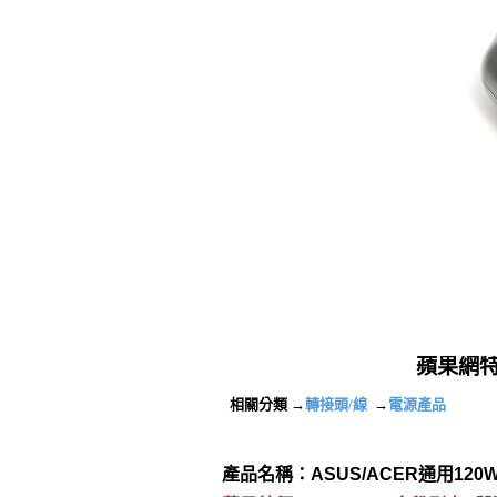
蘋果網特
相關分類 →
轉接頭/線
→
電源產品
產品名稱：ASUS/ACER通用12