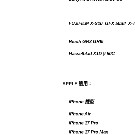
FUJIFILM X-S10 GFX 50SII X-
Ricoh GR3 GRIII
Hasselblad X1D |I 50C
APPLE 適用：
iPhone 機型
iPhone Air
iPhone 17 Pro
iPhone 17 Pro Max