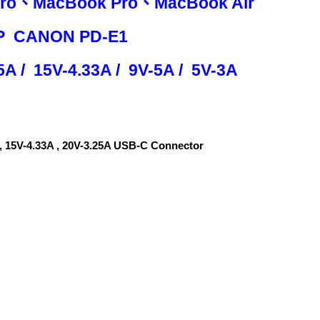
Pro、MacBook Pro、MacBook Air
7P CANON PD-E1
 15V-4.33A / 9V-5A / 5V-3A
15V-4.33A , 20V-3.25A USB-C Connector