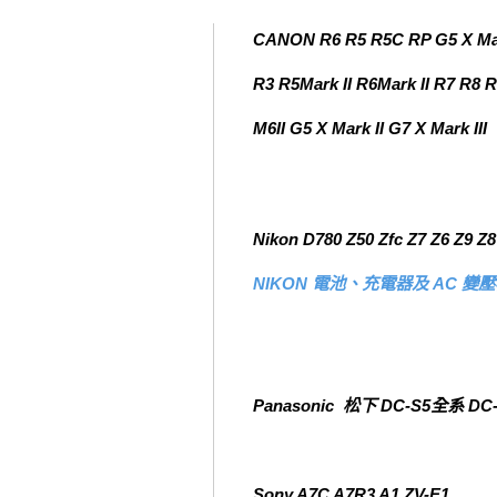
CANON R6 R5 R5C RP G5 X Mar
R3 R5Mark II R6Mark II R7 R8 
M6II G5 X Mark II G7 X Mark III
Nikon D780 Z50 Zfc Z7 Z6 Z9 Z8 
NIKON 電池、充電器及 AC 變
Panasonic 松下 DC-S5全系 DC
Sony A7C A7R3 A1 ZV-E1