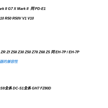
k II G7 X Mark II 同 PD-E1
R10 R50 R50V V1 V10
ZR Zf Z5II Z30 Z50 Z7II Z6II Z5 同 EH-7P / EH-7P
壓器的兼容性
-S9全系 DC-S1全系 GH7 FZ80D