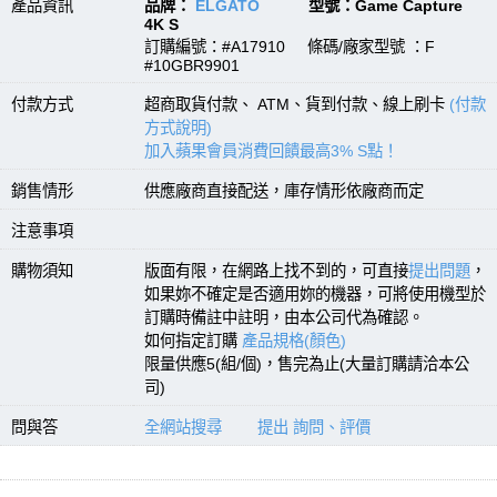
產品資訊
品牌：
ELGATO
型號：Game Capture
4K S
訂購編號：#A17910 條碼/廠家型號 ：F
#10GBR9901
付款方式
超商取貨付款、 ATM、貨到付款、線上刷卡
(付款
方式說明)
加入蘋果會員消費回饋最高3% S點！
銷售情形
供應廠商直接配送，庫存情形依廠商而定
注意事項
購物須知
版面有限，在網路上找不到的，可直接
提出問題
，
如果妳不確定是否適用妳的機器，可將使用機型於
訂購時備註中註明，由本公司代為確認。
如何指定訂購
產品規格(顏色)
限量供應5(組/個)，售完為止(大量訂購請洽本公
司)
問與答
全網站搜尋
提出 詢問、評價