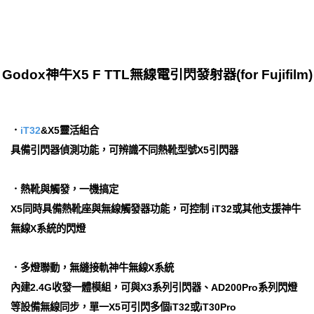
Godox神牛X5 F TTL無線電引閃發射器(for Fujifilm)
．
iT32
&X5靈活組合
具備引閃器偵測功能，可辨識不同熱靴型號X5引閃器
．熱靴與觸發，一機搞定
X5同時具備熱靴座與無線觸發器功能，可控制 iT32或其他支援神牛
無線X系統的閃燈
．多燈聯動，無縫接軌神牛無線X系統
內建2.4G收發一體模組，可與X3系列引閃器、AD200Pro系列閃燈
等設備無線同步，單一X5可引閃多個iT32或iT30Pro