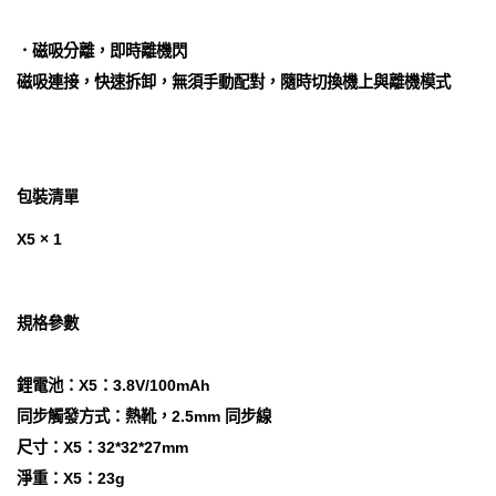
．磁吸分離，即時離機閃
磁吸連接，快速拆卸，無須手動配對，隨時切換機上與離機模式
包裝清單
X5 × 1
規格參數
鋰電池：X5：3.8V/100mAh
同步觸發方式：熱靴，2.5mm 同步線
尺寸：X5：32*32*27mm
淨重：X5：23g