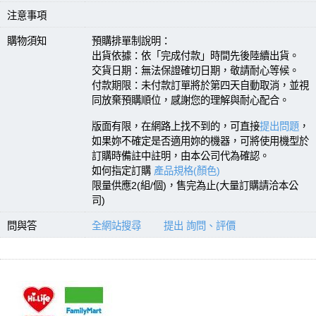
注意事項
購物須知
預購排單制說明：
出貨依據：依「完成付款」時間先後陸續出貨。
交貨日期：無法保證確切日期，敬請耐心等候。
付款期限：未付款訂單將於第四天自動取消，並視
同放棄預購順位，感謝您的理解與耐心配合。
版面有限，在網路上找不到的，可直接
提出問題
，
如果妳不確定是否適用妳的機器，可將使用機型於
訂購時備註中註明，由本公司代為確認。
如何指定訂購
產品規格(顏色)
限量供應2(組/個)，售完為止(大量訂購請洽本公
司)
問與答
全網站搜尋
提出 詢問、評價