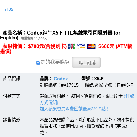
iT32
產品名稱：Godox神牛X5 F TTL無線電引閃發射器(for
Fujifilm)
建議售價：
1,500元
蘋果特價： $700元(含稅刷卡)
$686元 (ATM優
惠價)
是的我要購買
產品資訊
品牌：
Godox
型號：X5-F
訂購編號：#A17915 條碼/廠家型號 ：F #X5-F
付款方式
超商取貨付款、 ATM、貨到付款、線上刷卡
(付款
方式說明)
加入蘋果會員消費回饋最高3% S點！
銷售情形
本產品為預購商品，除有瑕疵不良品外，恕不提供
退貨服務，請使用ATM、匯款或線上刷卡完成付
款。