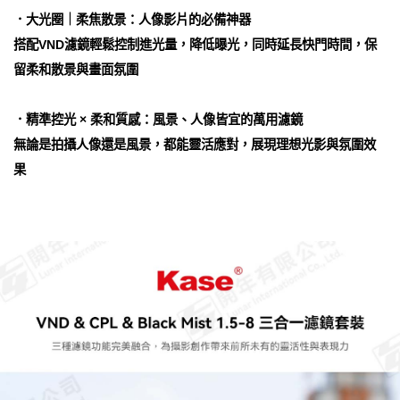
．大光圈｜柔焦散景：人像影片的必備神器
搭配VND濾鏡輕鬆控制進光量，降低曝光，同時延長快門時間，保
留柔和散景與畫面氛圍
．精準控光 × 柔和質感：風景、人像皆宜的萬用濾鏡
無論是拍攝人像還是風景，都能靈活應對，展現理想光影與氛圍效
果