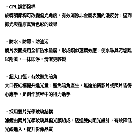
．CPL調節撥桿
旋轉調節桿可改變偏光角度，有效消除非金屬表面的漫反射，達到
抑光與還原真實色彩的效果
．防水、防霉、防油污
鏡片表面採用全新防水塗層，形成類似蓮葉效應，使水珠與污垢難
以附著，一抹即淨，清潔更輕鬆
．超大口徑，有效避免暗角
大口徑結構提升進光量，避免暗角產生，無論拍攝影片或照片皆得
心應手，是創作旅程中的得力助手
．採用雙片光學玻璃結構
濾鏡由兩片光學玻璃與偏光膜組成，透過雙向阻光設計，有效降低
光線進入，提升影像品質