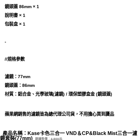
鏡頭蓋 86mm × 1
說明書 × 1
包裝盒 × 1
-
//規格參數
濾鏡：77mm
鏡頭蓋：86mm
材質：鋁合金、光學玻璃(濾鏡) / 環保塑膠盒金 (鏡頭蓋)
蘋果網銷售的濾鏡皆為總代理公司貨，不用擔心買到贗品
產品名稱：Kase卡色三合一 VND＆CP&Black Mist三合一濾
鏡套裝(77mm)
建議售價：
4,800元