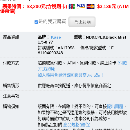
蘋果特價： $3,200元(含稅刷卡)
$3,136元 (ATM
優惠價)
是的我要購買
產品資訊
品牌：
Kase
型號：ND&CPL&Black Mist
1.5-8 77
訂購編號：#A17958 條碼/廠家型號 ：F
#1104090348
付款方式
超商取貨付款、 ATM、貨到付款、線上刷卡
(付款
方式說明)
加入蘋果會員消費回饋最高3% S點！
銷售情形
供應廠商直接配送，庫存情形依廠商而定
注意事項
購物須知
版面有限，在網路上找不到的，可直接
提出問題
，
如果妳不確定是否適用妳的機器，可將使用機型於
訂購時備註中註明，由本公司代為確認。
如何指定訂購
產品規格(顏色)