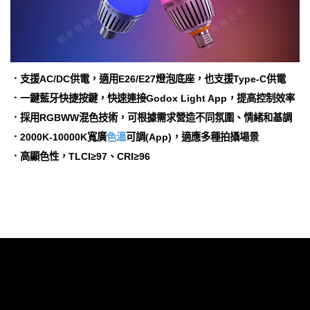
．支援AC/DC供電，適用E26/E27燈泡底座，也支援Type-C供電
．一鍵藍牙快捷按鍵，快速連接Godox Light App，提高控制效率
．採用RGBWW混色技術，可根據需求營造不同氛圍、情緒和基調
．2000K-10000K寬廣
色溫
可調(App)，適應多種拍攝場景
．高顯色性，TLCI≥97、CRI≥96