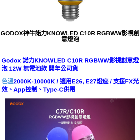
GODOX神牛諾力KNOWLED C10R RGBWW影視創
意燈泡
Godox 諾力KNOWLED C10R RGBWW影視創意燈
泡 12W 無電池款 開年公司貨
色溫
2000K-10000K / 適用E26, E27燈座 / 支援FX光
效、App控制、Type-C供電