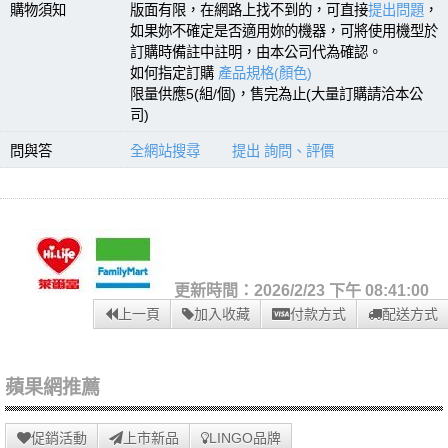
購物須知
版面有限，在網路上找不到的，可直接
提出問題
，
如果妳不確定是否適用妳的機器，可將使用機型於
訂購時備註中註明，由本公司代為確認。
如何指定訂購
產品規格(顏色)
限量供應5(組/個)，售完為止(大量訂購請洽本公
司)
問與答
全網站搜尋
提出 詢問、評價
更新時間：2026/2/23 下午 08:41:00
上一頁
加入收藏
付款方式
配送方式
蘋果網推薦
促銷活動
上市新品
LINGO品牌