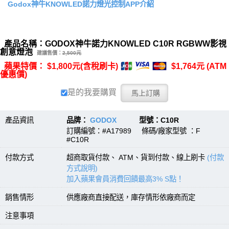
Godox神牛KNOWLED諾力燈光控制APP介紹
產品名稱：GODOX神牛諾力KNOWLED C10R RGBWW影視
創意燈泡
建議售價：
2,500元
蘋果特價： $1,800元(含稅刷卡)
$1,764元 (ATM
優惠價)
是的我要購買
產品資訊
品牌：
GODOX
型號：C10R
訂購編號：#A17989 條碼/廠家型號 ：F
#C10R
付款方式
超商取貨付款、 ATM、貨到付款、線上刷卡
(付款
方式說明)
加入蘋果會員消費回饋最高3% S點！
銷售情形
供應廠商直接配送，庫存情形依廠商而定
注意事項