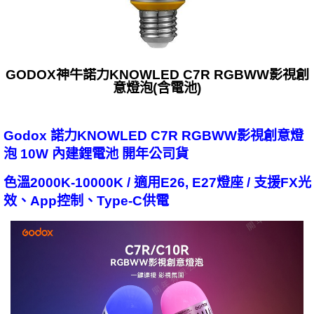
GODOX神牛諾力KNOWLED C7R RGBWW影視創
意燈泡(含電池)
Godox 諾力KNOWLED C7R RGBWW影視創意燈
泡 10W 內建鋰電池 開年公司貨
色溫2000K-10000K / 適用E26, E27燈座 / 支援FX光
效、App控制、Type-C供電