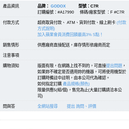
產品資訊
品牌：
GODOX
型號：C7R
訂購編號：#A17990 條碼/廠家型號 ：F #C7R
付款方式
超商取貨付款、 ATM、貨到付款、線上刷卡
(付款
方式說明)
加入蘋果會員消費回饋最高3% S點！
銷售情形
供應廠商直接配送，庫存情形依廠商而定
注意事項
購物須知
版面有限，在網路上找不到的，可直接
提出問題
，
如果妳不確定是否適用妳的機器，可將使用機型於
訂購時備註中註明，由本公司代為確認。
如何指定訂購
產品規格(顏色)
限量供應5(組/個)，售完為止(大量訂購請洽本公
司)
問與答
全網站搜尋
提出 詢問、評價