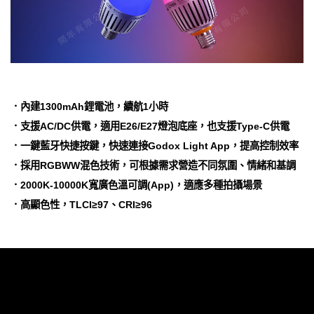
．內建1300mAh鋰電池，續航1小時
．支援AC/DC供電，適用E26/E27燈泡底座，也支援Type-C供電
．一鍵藍牙快捷按鍵，快速連接Godox Light App，提高控制效率
．採用RGBWW混色技術，可根據需求營造不同氛圍、情緒和基調
．2000K-10000K寬廣色溫可調(App)，適應多種拍攝場景
．高顯色性，TLCI≥97、CRI≥96