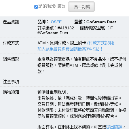
是的我要購買
產品資訊
品牌：
OSEE
型號：GoStream Duet
訂購編號：#A18132 條碼/廠家型號 ：F
#GoStream Duet
付款方式
ATM、貨到付款、線上刷卡
(付款方式說明)
加入蘋果會員消費回饋最高3% S點！
銷售情形
本產品為預購商品，除有瑕疵不良品外，恕不提供
退貨服務，請使用ATM、匯款或線上刷卡完成付
款。
注意事項
購物須知
預購排單制說明：
出貨依據：依「完成付款」時間先後陸續出貨。
交貨日期：無法保證確切日期，敬請耐心等候。
付款期限：未付款訂單將於第四天自動取消，並視
同放棄預購順位，感謝您的理解與耐心配合。
版面有限，在網路上找不到的，可直接
提出問題
，