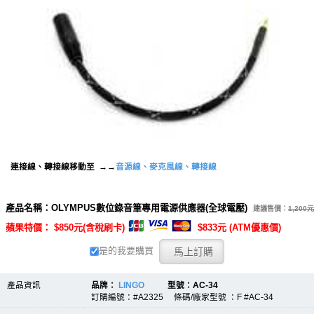
連接線、轉接線移動至
音源線、麥克風線、轉接線
→→
產品名稱：OLYMPUS數位錄音筆專用電源供應器(全球電壓)
建議售價：
1,200元
蘋果特價： $850元(含稅刷卡)
$833元 (ATM優惠價)
是的我要購買
產品資訊
品牌：
LINGO
型號：AC-34
訂購編號：#A2325 條碼/廠家型號 ：F #AC-34