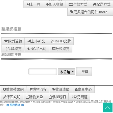
上一頁
加入收藏
付款方式
配送方式
更多適合的配件 more...
蘋果網推薦
促銷活動
上市新品
LINGO品牌
品牌總覽
NG品出清
分類總覽
網站資料搜尋
數位蘋果網
購物流程
收藏清單
會員中心
保固說明
購物安全
版權說明
常見問題
數位蘋果網將盡力避免價格、規格及其他錯誤，若發生不慎的錯誤，保留拒絕因此等錯誤之訂單的權
利。
服務信箱