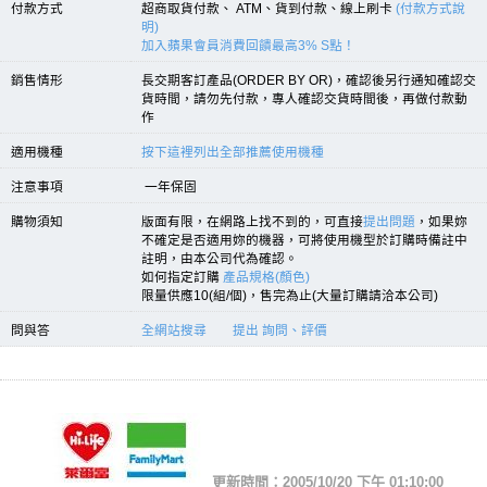
付款方式
超商取貨付款、 ATM、貨到付款、線上刷卡
(付款方式說
明)
加入蘋果會員消費回饋最高3% S點！
銷售情形
長交期客訂產品(ORDER BY OR)，確認後另行通知確認交
貨時間，請勿先付款，專人確認交貨時間後，再做付款動
作
適用機種
按下這裡列出全部推薦使用機種
注意事項
一年保固
購物須知
版面有限，在網路上找不到的，可直接
提出問題
，如果妳
不確定是否適用妳的機器，可將使用機型於訂購時備註中
註明，由本公司代為確認。
如何指定訂購
產品規格(顏色)
限量供應10(組/個)，售完為止(大量訂購請洽本公司)
問與答
全網站搜尋
提出 詢問、評價
更新時間：2005/10/20 下午 01:10:00