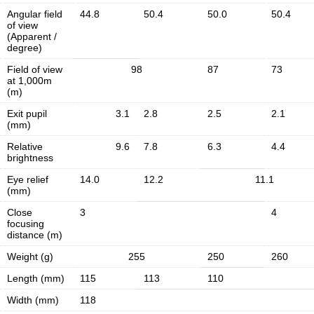
Angular field
44.8
50.4
50.0
50.4
of view
(Apparent /
degree)
Field of view
98
87
73
at 1,000m
(m)
Exit pupil
3.1
2.8
2.5
2.1
(mm)
Relative
9.6
7.8
6.3
4.4
brightness
Eye relief
14.0
12.2
11.1
(mm)
Close
3
4
focusing
distance (m)
Weight (g)
255
250
260
Length (mm)
115
113
110
Width (mm)
118