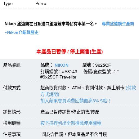
Type
Porro
Nikon 望遠鏡在日系進口望遠鏡市場佔有率第一名。
專業望遠鏡生產商
~Nikon介紹與歷史
本產品已暫停 / 停止銷售(生產)
產品資訊
品牌：
NIKON
型號：9x25CF
訂購編號：#A3143 條碼/廠家型號 ：F
#9x25CF Travelite
付款方式
超商取貨付款、 ATM、貨到付款、線上刷卡
(付款
方式說明)
加入蘋果會員消費回饋最高3% S點！
銷售情形
產品已暫停銷售/停止銷售/停產
適用機種
按下這裡列出全部推薦使用機種
注意事項
圖為含目鏡，但本產品是不含目鏡