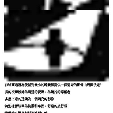
˙
非球面透鏡為使減到最小的畸變和提供一個清晰的影像由周圍決定*
˙
長的視距設計為清楚的視野，為鏡片的穿戴者
˙
多層上漆的透鏡為一個明亮的影像
˙
特別橡膠裝甲為抗震和牢固，舒適的旅行袋