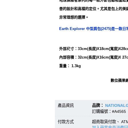
地球探險者系列的每一款外影包都相當結
善的設計和高檔的定位。尤其是包上的美
非常理想的選擇。
Earth Explorer 中型肩包(2
外部尺寸：33cm(長度)X18cm(寬度)X28c
內部容積：32cm(長度)X16cm(寬度)X 27
重量： 1.3kg
數位蘋果
產品資訊
品牌：
NATIONAL
訂購編號：#A4565 
付款方式
超商取貨付款、 A
加入蘋果會員消費回