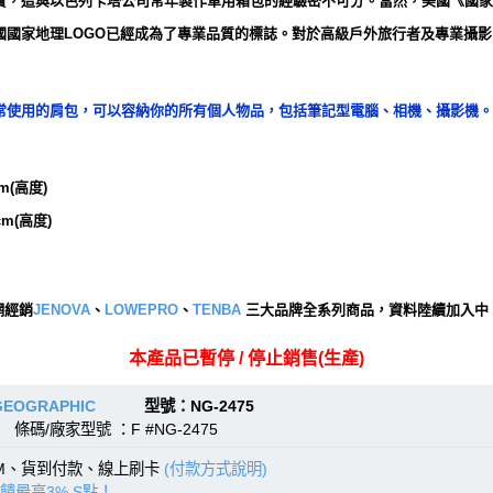
實，這與以色列卡塔公司常年製作軍用箱包的經驗密不可分。當然，美國《國家
國國家地理LOGO已經成為了專業品質的標誌。對於高級戶外旅行者及專業攝
475)是一款日常使用的肩包，可以容納你的所有個人物品，包括筆記型電腦、相機、攝
m(高度)
cm(高度)
網經銷
JENOVA
、
LOWEPRO
、
TENBA
三大品牌全系列商品，資料陸續加入中
本產品已暫停 / 停止銷售(生產)
GEOGRAPHIC
型號：NG-2475
條碼/廠家型號 ：F #NG-2475
TM、貨到付款、線上刷卡
(付款方式說明)
饋最高3% S點！