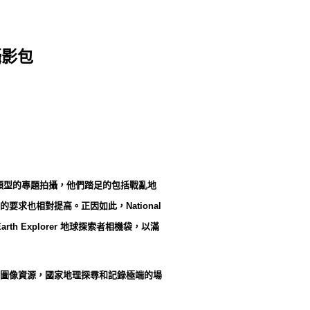
攝影包
影師作不同類型的專題拍攝，他們踏足的包括戰亂地
也相對提高。正因如此，National
rth Explorer 地球探索者相機袋，以滿
圖像資源，國家地理探尋和記錄極端的場