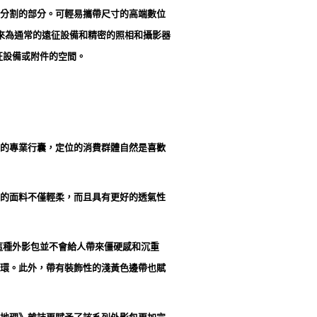
分割的部分。可輕易攜帶尺寸的高端數位
用來為通常的遠征設備和精密的照相和攝影器
征設備或附件的空間。
的專業行囊，定位的消費群體自然是喜歡
的面料不僅輕柔，而且具有更好的透氣性
這種外影包並不會給人帶來僵硬感和沉重
環。此外，帶有裝飾性的淺黃色邊帶也賦