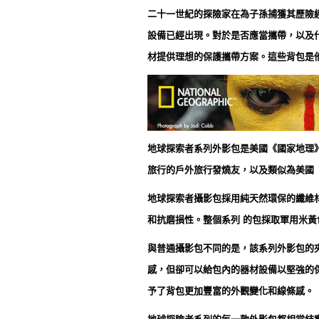
二十一世紀的探險家在為子孫捕獲其歷險
設備已經出現。對於是否應當攜帶，以及什
材提供理想的保護攜帶方案。這些背包是
地球探索者系列外影包是美國《國家地理
旅行的戶外旅行發燒友，以及類似為美國
地球探索者攝影包採用純天然環保的纖維
和抗磨損性。整個系列 的包採取軍用米
與普通攝影包不同的是，該系列外影包的
感，但卻可以給包內的器材設備以堅強的
予了背包更加豐富的外觀變化和線條感。