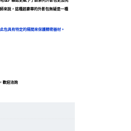
地理》雜誌更賦予了該系列外影包更加完
影師來說，這種超豪華的外影包無疑是一種
影機。此包具有特定的隔間來保護精密器材。
，歡迎洽詢