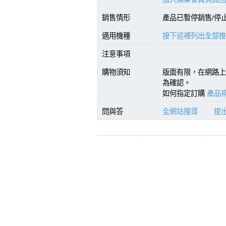
銷售情形
產品已暫停銷售/停
適用機種
按下這裡列出全部推
注意事項
購物須知
版面有限，在網路上
為確認。
如何指定訂購
產品規
問與答
全網站搜尋
提