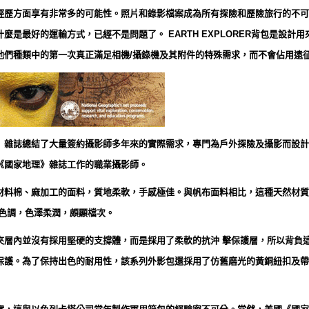
經歷方面享有非常多的可能性。照片和錄影檔案成為所有探險和歷險旅行的不可
麼是最好的運輸方式，已經不是問題了。 EARTH EXPLORER背包是設計
他們種類中的第一次真正滿足相機/攝錄機及其附件的特殊需求，而不會佔用遠
》雜誌總結了大量簽約攝影師多年來的實際需求，專門為戶外探險及攝影而設計
《國家地理》雜誌工作的職業攝影師。
材料棉、麻加工的面料，質地柔軟，手感極佳。與帆布面料相比，這種天然材質
黃色調，色澤柔潤，頗顯檔次。
夾層內並沒有採用堅硬的支撐體，而是採用了柔軟的抗沖 擊保護層，所以背負
保護。為了保持出色的耐用性，該系列外影包還採用了仿舊磨光的黃銅紐扣及帶