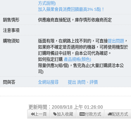
方式說明)
加入蘋果會員消費回饋最高3% S點！
銷售情形
供應廠商直接配送，庫存情形依廠商而定
注意事項
購物須知
版面有限，在網路上找不到的，可直接
提出問題
，
如果妳不確定是否適用妳的機器，可將使用機型於
訂購時備註中註明，由本公司代為確認。
如何指定訂購
產品規格(顏色)
限量供應3(組/個)，售完為止(大量訂購請洽本公
司)
問與答
全網站搜尋
提出 詢問、評價
更新時間：2008/9/18 上午 01:26:00
上一頁
加入收藏
付款方式
配送方式