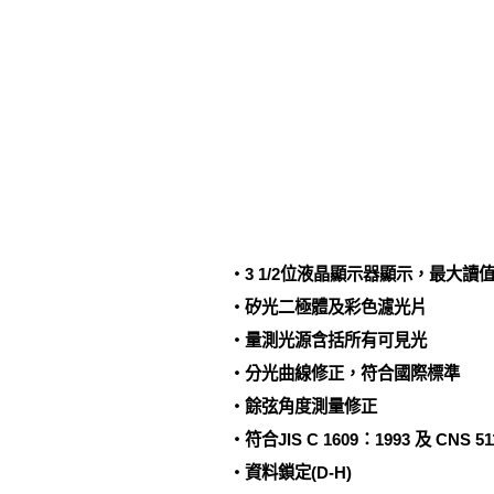
‧3 1/2位液晶顯示器顯示，最大讀值2
‧矽光二極體及彩色濾光片
‧量測光源含括所有可見光
‧分光曲線修正，符合國際標準
‧餘弦角度測量修正
‧符合JIS C 1609：1993 及 CNS 51
‧資料鎖定(D-H)