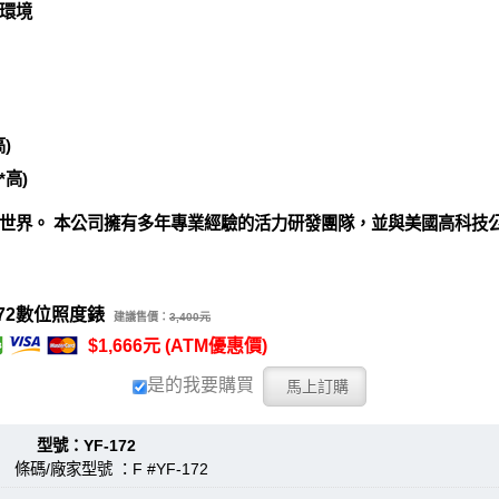
環境
)
*高)
世界。 本公司擁有多年專業經驗的活力研發團隊，並與美國高科技
172數位照度錶
建議售價：
3,400元
$1,666元 (ATM優惠價)
是的我要購買
型號：YF-172
條碼/廠家型號 ：F #YF-172