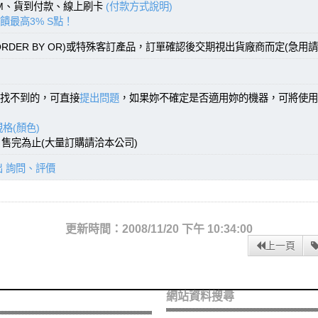
TM、貨到付款、線上刷卡
(付款方式說明)
饋最高3% S點！
RDER BY OR)或特殊客訂產品，訂單確認後交期視出貨廠商而定(急用請
找不到的，可直接
提出問題
，如果妳不確定是否適用妳的機器，可將使用
格(顏色)
)，售完為止(大量訂購請洽本公司)
出 詢問、評價
更新時間：2008/11/20 下午 10:34:00
上一頁
網站資料搜尋