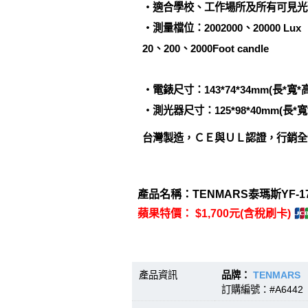
‧適合學校、工作場所及所有可見光
‧測量檔位：2002000、20000 Lux
20、200、2000Foot candle
‧電錶尺寸：143*74*34mm(長*寬*高
‧測光器尺寸：125*98*40mm(長*寬
台灣製造，ＣＥ與ＵＬ認證，行銷全
產品名稱：TENMARS泰瑪斯YF-
蘋果特價： $1,700元(含稅刷卡)
產品資訊
品牌：
TENMARS
訂購編號：#A6442 