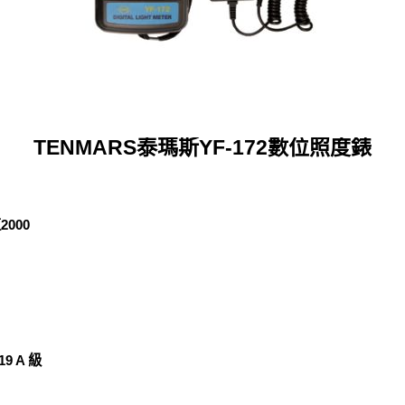
TENMARS泰瑪斯YF-172數位照度錶
000
19 A 級