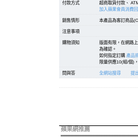
付款方式
超商取貨付款、 A
加入蘋果會員消費回
銷售情形
本產品為客訂商品(O
注意事項
購物須知
版面有限，在網路上
為確認。
如何指定訂購
產品規
限量供應10(組/個
問與答
全網站搜尋
提
蘋果網推薦