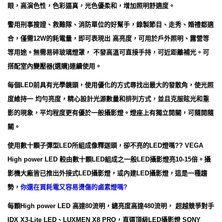
眼，高演色性，色彩逼真，光色優柔和，增加照明舒適度。
警用刑事搜證、救難隊、消防單位的好幫手，錄製節目、走秀、婚禮都適
合，僅需12W的耗電量，即可表現出 高亮度，可用於戶外照明、露營等
等用途。無需易碎玻璃燈罩， 不發高溫可直接手持，可近距離補光。可
搭配室內變壓器(選購)連續使用。
每個LED前具有光學鏡頭
，使用優化的方式尋找出最大的發散角，使光照
度維持一 均勻亮度，精心設計光源數量和排列方式，並且克服眩光和重
影的現象，平均程度更有優於一般攝影燈。燈座上有獨立開關，可隨開隨
關。
使用數十顆子彈型LED所組成像釋迦頭，卻不亮的LED燈嗎?? VEGA
High power LED 較由數十顆LED組成之一般LED攝影燈亮10-15倍。攝
影機大廠皆已推出外接式LED攝影燈，或內建LED攝影燈，這是一種趨
勢，
你還在買耗電又容易燙傷的鹵素燈嗎?
每顆High power LED 高達80流明，總亮度高達480流明， 超越競爭對手
IDX X3-Lite LED、LUXMEN X8 PRO，直逼頂級LED攝影燈 SONY