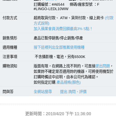
訂購編號：#A6544 條碼/廠家型號 ：F
#LINGO-LEDL10WW
付款方式
超商取貨付款、 ATM、貨到付款、線上刷卡
(付款
方式說明)
加入蘋果會員消費回饋最高3% S點！
銷售情形
產品已暫停銷售/停止銷售/停產
適用機種
按下這裡列出全部推薦使用機種
注意事項
不含攝影機、電池，另有6500K
購物須知
版面有限，在網路上找不到的，可直接
提出問題
，
如果妳不確定是否適用妳的機器，可將使用機型於
訂購時備註中註明，由本公司代為確認。
如何指定訂購
產品規格(顏色)
問與答
全網站搜尋
提出 詢問、評價
更新時間：2010/4/20 下午 11:36:00