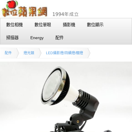
數位相機
數位單眼
攝影機
數位顯示
掃描器
Energy
配件
配件
燈光類
LED攝影燈/持續燈/棚燈