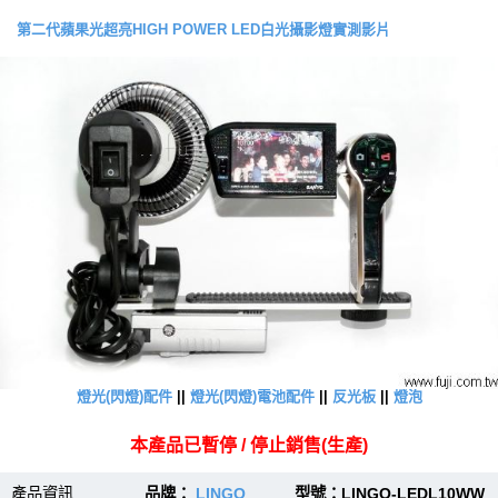
第二代蘋果光超亮HIGH POWER LED白光攝影燈實測影片
燈光(閃燈)配件
||
燈光(閃燈)電池配件
||
反光板
||
燈泡
本產品已暫停 / 停止銷售(生產)
產品資訊
品牌：
LINGO
型號：LINGO-LEDL10WW