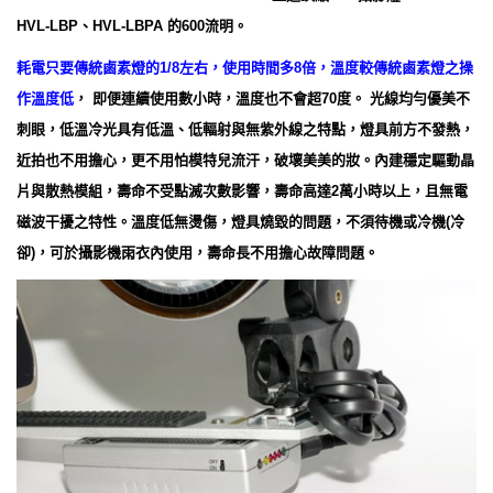
HVL-LBP、HVL-LBPA 的600流明。
耗電只要傳統鹵素燈的1/8左右，使用時間多8倍，溫度較傳統鹵素燈之操
作溫度低
， 即便連續使用數小時，溫度也不會超70度。 光線均勻優美不
刺眼，低溫冷光具有低溫、低輻射與無紫外線之特點，燈具前方不發熱，
近拍也不用擔心，
更不用怕模特兒流汗，破壞美美的妝
。內建穩定驅動晶
片與散熱模組，壽命不受點滅次數影響，壽命高達2萬小時以上，且無電
磁波干擾之特性。溫度低無燙傷，燈具燒毀的問題，不須待機或冷機(冷
卻)，可於攝影機雨衣內使用，壽命長不用擔心故障問題。