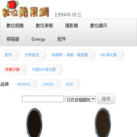
數位相機
數位單眼
攝影機
數位顯示
掃描器
Energy
配件
配件
光學產品
保護鏡、濾鏡、鏡頭蓋
ND減光鏡
待選分類
可變ND減光鏡
品牌
KENKO
LINGO
NISI