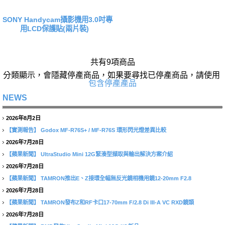
SONY Handycam攝影機用3.0吋專
用LCD保護貼(兩片裝)
共有9項商品
分類顯示，會隱藏停產商品，如果要尋找已停產商品，請使用
包含停產產品
NEWS
2026年8月2日
【實測報告】
Godox MF-R76S+ / MF-R76S 環形閃光燈差異比較
2026年7月28日
【蘋果新聞】
UltraStudio Mini 12G緊湊型擷取與輸出解決方案介紹
2026年7月28日
【蘋果新聞】
TAMRON推出E、Z接環全幅無反光鏡相機用鏡12-20mm F2.8
2026年7月28日
【蘋果新聞】
TAMRON發布Z和RF卡口17-70mm F/2.8 Di III-A VC RXD鏡頭
2026年7月28日