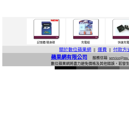
記憶體/隨身碟
充電組
快速充
關於數位蘋果網
||
運費
||
付款方
蘋果網有限公司
服務信箱
service@ms.
數位蘋果網將盡力避免價格及其他錯誤，若發
l
i
n