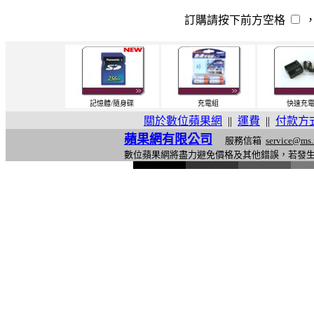
訂購請按下前方空格
記憶體/隨身碟
充電組
快速充
關於數位蘋果網
||
運費
||
付款方
蘋果網有限公司
服務信箱
service@ms.
數位蘋果網將盡力避免價格及其他錯誤，若發
l
i
n