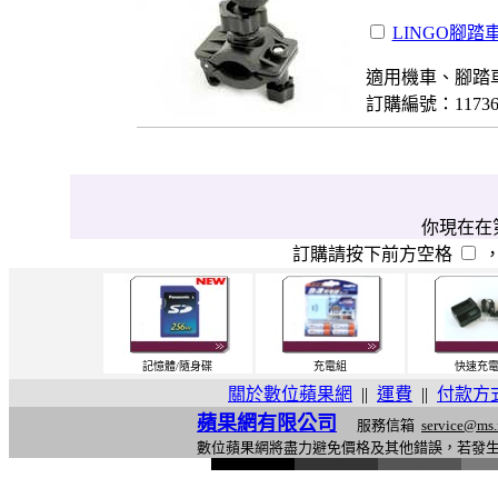
LINGO腳踏
適用機車、腳踏
訂購編號：1173
你現在在第
訂購請按下前方空格
記憶體/隨身碟
充電組
快速充
關於數位蘋果網
||
運費
||
付款方
蘋果網有限公司
服務信箱
service@ms.
數位蘋果網將盡力避免價格及其他錯誤，若發
l
i
n