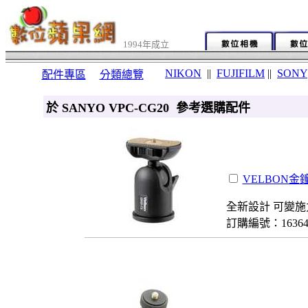
1994年成立
NIKON
||
FUJIFILM
||
SONY
配件專區
分類總覽
於 SANYO VPC-CG20 參考選購配件
VELBON金鐘
全新設計 可變施
訂購編號：1636