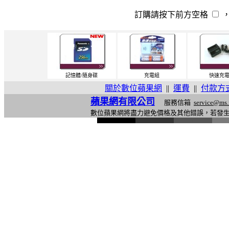
訂購請按下前方空格
記憶體/隨身碟
充電組
快速充
關於數位蘋果網
||
運費
||
付款方
蘋果網有限公司
服務信箱
service@ms.
數位蘋果網將盡力避免價格及其他錯誤，若發
l
i
n