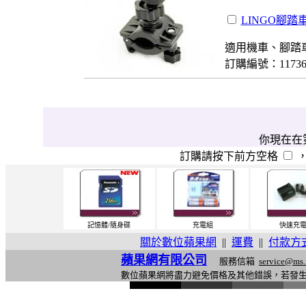
LINGO腳踏
適用機車、腳踏
訂購編號：1173
你現在在第
訂購請按下前方空格
記憶體/隨身碟
充電組
快速充
關於數位蘋果網
||
運費
||
付款方
蘋果網有限公司
服務信箱
service@ms.
數位蘋果網將盡力避免價格及其他錯誤，若發
l
i
n