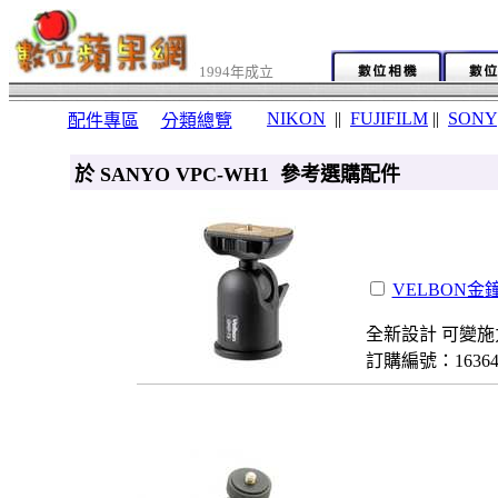
1994年成立
NIKON
||
FUJIFILM
||
SONY
配件專區
分類總覽
於 SANYO VPC-WH1 參考選購配件
VELBON金鐘
全新設計 可變施
訂購編號：1636