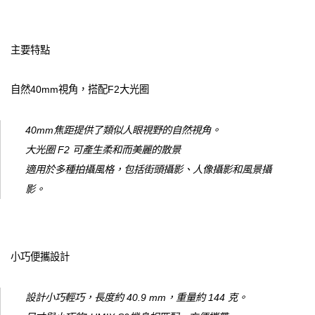
主要特點
自然40mm視角，搭配F2大光圈
40mm焦距提供了類似人眼視野的自然視角。
大光圈 F2 可產生柔和而美麗的散景
適用於多種拍攝風格，包括街頭攝影、人像攝影和風景攝
影。
小巧便攜設計
設計小巧輕巧，長度約 40.9 mm，重量約 144 克。