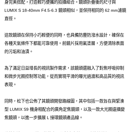
身完美搭配，打造輕巧便攜的拍攝組合。鏡頭折疊後的尺寸與
LUMIX S 18-40mm F4.5-6.3 鏡頭相似，並保持相同的 62 mm濾鏡
直徑。
這款鏡頭在保持小巧輕便的同時，也具備防塵防潑水設計，確保在
各種天氣條件下都能可靠使用。前鏡片採用氟塗層，方便清除表面
的污垢和油漬。
為了滿足日益增長的視訊製作需求，該鏡頭還融入了對焦呼吸抑制
和微步光圈控制等功能，從而實現平滑的曝光過渡和高品質的視訊
表現。
同時，松下也公佈了其鏡頭開發路線圖，其中包括一款旨在與緊湊
型 LUMIX S9 機身相配合的廣角定焦鏡頭，以及一款大光圈遠攝變
焦鏡頭，以進一步擴展 L 接環鏡頭產品線。