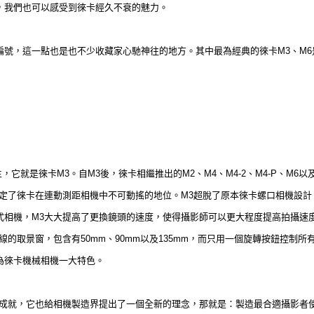
，我們也可以感受到徠卡經久不衰的魅力。
編號，這一點也是也不少收藏家心馳神往的地方。其中最為經典的徠卡M3、M
，它就是徠卡M3。自M3後，徠卡相繼推出的M2、M4、M4-2、M4-P、M6以及
奠定了徠卡在連動測距相機中不可動搖的地位。M3超脫了原本徠卡螺口相機設
式相機，M3大大提高了更換鏡頭的速度，使得攝影師可以更大程度提高拍攝速
線的取景窗，包含有50mm、90mm以及135mm，而只用一個旋轉按鈕控制
為徠卡機械相機一大特色。
大成就，它也給相機製造界提出了一個全新的理念，那就是：製造最合適攝影者