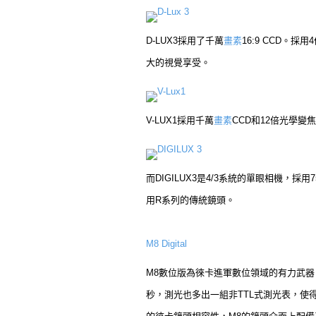
D-Lux 3
D-LUX3採用了千萬
畫素
16:9 CCD。採
大的視覺享受。
V-Lux1
V-LUX1採用千萬
畫素
CCD和12倍光學變焦
DIGILUX 3
而DIGILUX3是4/3系統的單眼相機，採用7
用R系列的傳統鏡頭。
M8 Digital
M8數位版為徠卡進軍數位領域的有力武器。
秒，測光也多出一組非TTL式測光表，使