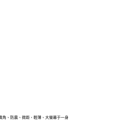
下集廣角、防震、微距、輕薄、大螢幕于一身