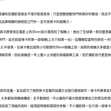
得讓有些攝影發燒友不惜斥鉅資買來，只是想聽按動快門時美妙的聲音。而且不
他品牌相機的統統拒之門外。足可見徠卡的威懾力。
克首次將使用在電影上的35mm底片運用到了相機上，推出了全球第一款完整意義上1
秒固定快門，這也就是徠卡的第一部相機(上方介紹第一台)，這種機型當時巴納克一共製造
mm相機ULEJA發表，在徠卡推出首款小巧輕便的35mm相機之前，拍照的相機大多
價格昂貴，因此相機是一件上層人士消遣的高檔娛樂工具，至於攝影技巧更是無
對攝影的定義，並且認可了按照徠卡定義的拍攝方式進行藝術創作。徠卡的專業系
，大多都採用機械構造，全手動操控，可以讓用戶最大限度發揮自己的想法和意
都採用了頂級的用料，經得起時間和環境的考驗，不少攝影師一生只用一部徠卡