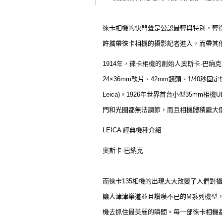
徠卡相機的快門聲是公認最輕與特別，輕
許攜帶徠卡相機的攝影記者進入，而帶其
1914年，徠卡相機的創始人奧斯卡·巴納
24×36mm軟片、42mm鏡頭、1/40
Leica)。1926年世界首台小型35
門和光圈都無法調節，而且相機體積龐大
LEICA 經典機種介紹
奧斯卡·巴納克
而徠卡135相機的出現大大改變了人們
讓人津津樂道並且讚嘆不已的M系列機型
機去抓住最美麗的瞬間。每一部徠卡相機