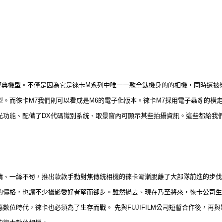
的經典機型。不僅是因為它是徠卡M系列中唯一一款全鈦機身的的相機，同時還被
。而徠卡M7我們則可以看成是M6的電子化版本。徠卡M7採用電子蟲豸的橫
光功能、配備了DX代碼識別系統、取景窗內可顯示某些拍攝資訊。這些都給我
精、一絲不茍，推出款款手動對焦傳統相機的徠卡漸漸脫離了大部隊前進的步伐
的價格，也讓不少攝影愛好者望而卻步。雖然過去、現在乃至將來，徠卡公司生
數位時代，徠卡也必須為了生存而戰。 先與FUJIFILM公司短暫合作後，再