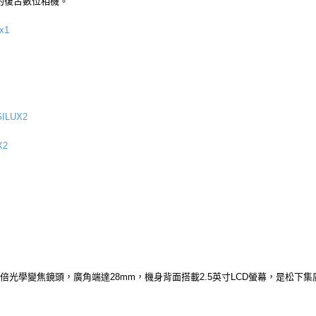
的復古數位相機。
ux1
GILUX2
X2
.6倍光學變焦鏡頭，廣角端達28mm，機身背面搭載2.5英寸LCD螢幕，是松