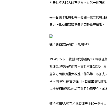
剛去世不久的大師布列松。從另一個方面
每一台徠卡相機都有一個獨一無二的機身
展史上具有里程碑意義的兩款重要機型。
徠卡連動式(旁軸)135相機M3
1954年徠卡一款劃時代意義的135相機誕生
計理念演變改進而來。而且M3的出現也
能各方面都有重大改進。作為第一款抽力
率。同時M3還首次採用可自動出現相應框
少機械相機製造商認可並且沿用至今，成
徠卡M3是人類在相機製造史上的一個極