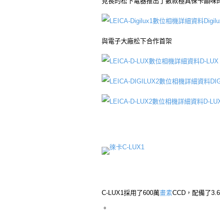
見長的松下電器推出了數款極具徠卡韻味
Digil
與電子大廠松下合作首架
D-LUX
DI
D-LU
徠卡C-LUX1
C-LUX1採用了600萬
畫素
CCD，配備了3
。