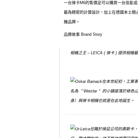
一台徠卡M6的售價足可以購買一台佳能或
最為精密的計算設計，加上在德國本土精心
機品牌。
品牌故事 Brand Story
相機之王 – LEICA ( 徠卡 ) 
在本世紀初，工業革
名為〝 Wetzlar 〞的小鎮座落
身）與徠卡相機也就是在此地誕生。
任職於徠茲公司的奧斯卡，