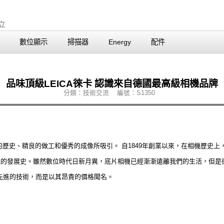
數位顯示
掃描器
Energy
配件
品味頂級LEICA徠卡 認識來自德國最高級相機品牌
分類：技術交流 編號：S1350
歷史、精良的做工和優秀的成像所吸引。 自1849年創業以來，在相機歷史
相機的發展史。雖然數位時代日新月異，底片相機已經漸漸遠離我們的生活，但是
先進的技術，而是以其昂貴的價格聞名。