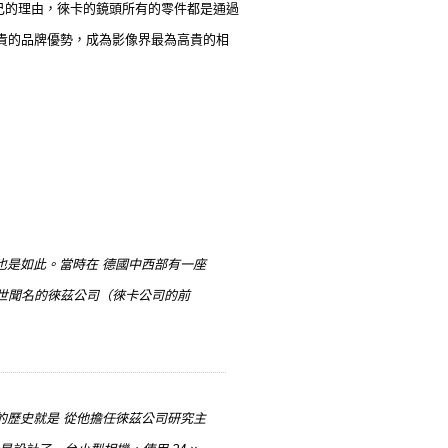
己的理由，徠卡的鏡頭所有的零件都是通過
尊貴的品牌優勢，成為影像界最為高貴的相
也是如此。當時在 德國中西部有一座
，舉世聞名的徠茲公司（徠卡公司的前
的歷史就是 從他擔任徠茲公司研究主