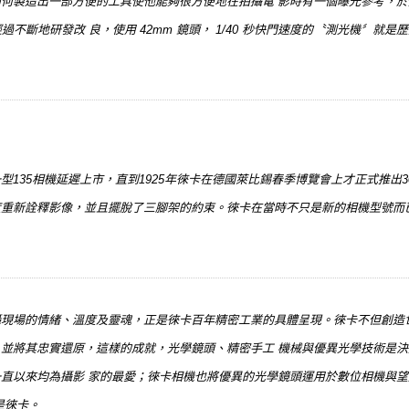
何製造出一部方便的工具使他能夠很方便地在拍攝電 影時有一個曝光參考，於是
過不斷地研發改 良，使用 42mm 鏡頭， 1/40 秒快門速度的〝測光機〞就是歷
135相機延遲上市，直到1925年徠卡在德國萊比錫春季博覽會上才正式推出30台
度重新詮釋影像，並且擺脫了三腳架的約束。徠卡在當時不只是新的相機型號而
現場的情緒、溫度及靈魂，正是徠卡百年精密工業的具體呈現。徠卡不但創造世界
並將其忠實還原，這樣的成就，光學鏡頭、精密手工 機械與優異光學技術是決定
直以來均為攝影 家的最愛；徠卡相機也將優異的光學鏡頭運用於數位相機與
是徠卡。