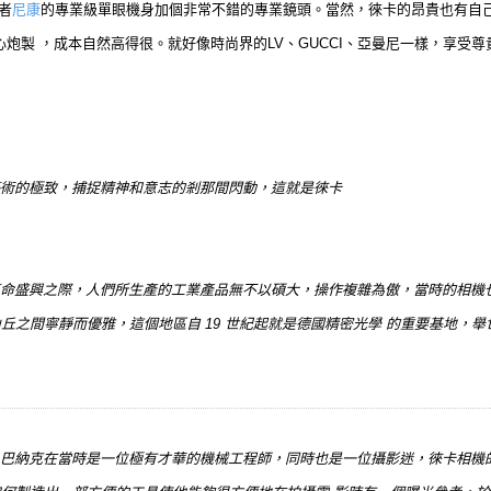
者
尼康
的專業級單眼機身加個非常不錯的專業鏡頭。當然，徠卡的昂貴也有自
炮製 ，成本自然高得很。就好像時尚界的LV、GUCCI、亞曼尼一樣，享受
提供相機藝術的極致，捕捉精神和意志的剎那間閃動，這就是徠卡
命盛興之際，人們所生產的工業產品無不以碩大，操作複雜為傲，當時的相機
於綠色山丘之間寧靜而優雅，這個地區自 19 世紀起就是德國精密光學 的重要基地
巴納克在當時是一位極有才華的機械工程師，同時也是一位攝影迷，徠卡相機