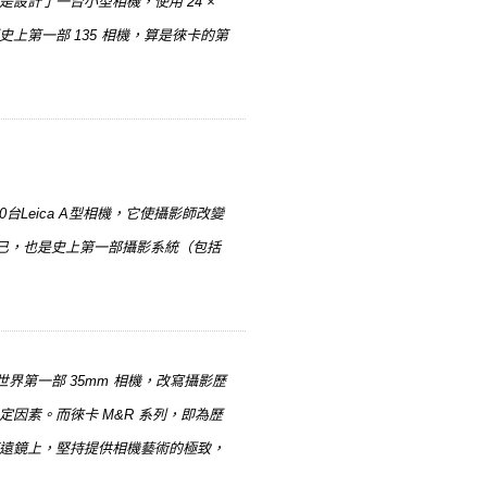
設計了一台小型相機，使用 24 ×
史上第一部 135 相機，算是徠卡的第
Leica A型相機，它使攝影師改變
已，也是史上第一部攝影系統（包括
第一部 35mm 相機，改寫攝影歷
因素。而徠卡 M&R 系列，即為歷
望遠鏡上，堅持提供相機藝術的極致，