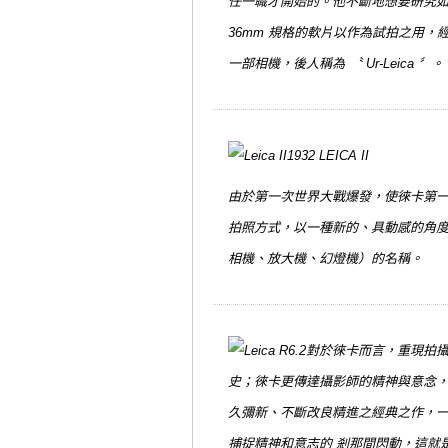
任一職才開始的。他不斷地想要研究如
36mm 規格的軟片以作為試拍之用，經
一部相機，後人稱為 〝 Ur-Leica 〞。
1932
LEICA II
由於第一次世界大戰爆發，使徠卡第一型
拍照方式，以一種新的、具動感的角
相機、放大機、幻燈機）的名稱。
對於徠卡而言，重現拍攝
史；徠卡更傳達攝影師的精神與意念，
久彌新、不斷改良精進之經典之作，一
捕捉精神和意志的 剎那間閃動，這就