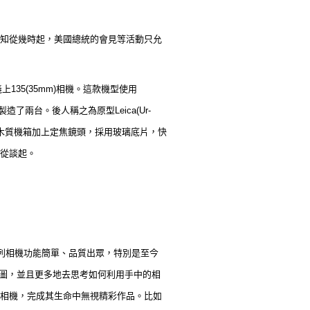
知從幾時起，美國總統的會見等活動只允
35(35mm)相機。這款機型使用
了兩台。後人稱之為原型Leica(Ur-
都是木質機箱加上定焦鏡頭，採用玻璃底片，快
從談起。
列相機功能簡單、品質出眾，特別是至今
圖，並且更多地去思考如何利用手中的相
相機，完成其生命中無視精彩作品。比如