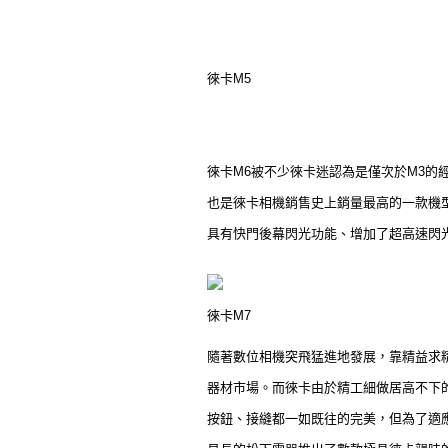
徠卡M5
徠卡M6被不少徠卡迷認為是僅次於M3
也是徠卡相機銷售史上銷量最高的一款機型
具有快門後幕閃光功能、增加了超高速閃
徠卡M7
隨著數位相機突飛猛進地發展，靠精益求
器材市場。而徠卡由於精工細做居高不下
按鈕、接縫都一如既往的完美，但為了適應