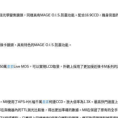
用4倍光學變焦鏡頭，同樣具有MAGE O.I.S.防震功能。配合16:9CCD，機身背面
徠卡鏡頭，具有特色的MAGE O.I.S.防震功能。
50萬
畫素
Live MOS，可以實現LCD取景，外觀上採用了更加接近徠卡M系列的
M8使用了APS-H片幅千萬
畫素
柯達CCD，放大倍率為1.3X。最高快門速度上，M
得在與機器內的TTL測光比較後，得出更加準確的數據。M8在保證了原有的全手