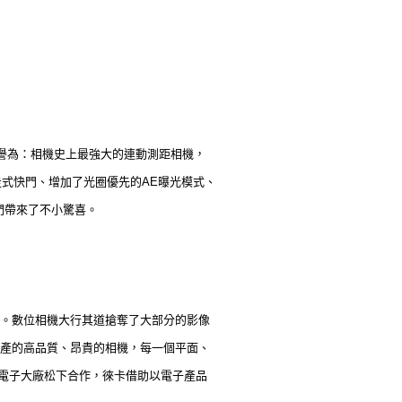
譽為：相機史上最強大的連動測距相機，
走式快門、增加了光圈優先的AE曝光模式、
們帶來了不小驚喜。
。數位相機大行其道搶奪了大部分的影像
產的高品質、昂貴的相機，每一個平面、
與電子大廠松下合作，徠卡借助以電子產品