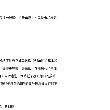
6是徠卡迷眼中的雅典娜，也是徠卡相機發
M6 TTL幾乎都是依循1954年時的基本設
計，變得更完美、更精密，在機械和光學性
度，同時也進一步降低了鏡頭螺口的損壞
所有快門速度包括B門的設計理念被後來的不
使用的相機。