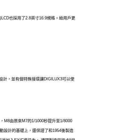
的LCD也採用了2.8英寸16:9規格。給用戶更
設計，並有個特殊接環讓DIGILUX3可以使
8由原來M7的1/1000秒提升至1/8000
動設計的基礎上，還保證了和1954後製造